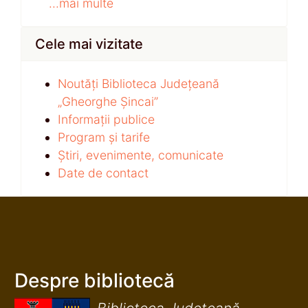
...mai multe
Cele mai vizitate
Noutăți Biblioteca Județeană
„Gheorghe Șincai”
Informații publice
Program și tarife
Știri, evenimente, comunicate
Date de contact
Despre bibliotecă