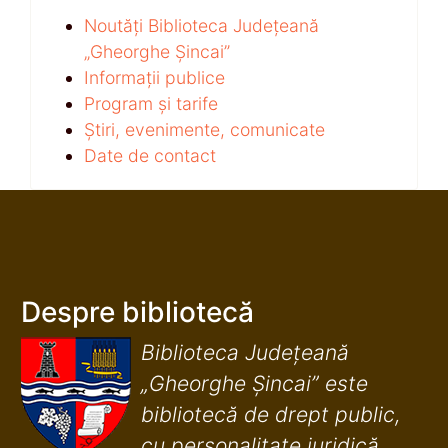
Noutăți Biblioteca Județeană
„Gheorghe Șincai”
Informații publice
Program și tarife
Știri, evenimente, comunicate
Date de contact
Despre bibliotecă
Biblioteca Județeană
„Gheorghe Șincai” este
bibliotecă de drept public,
cu personalitate juridică,