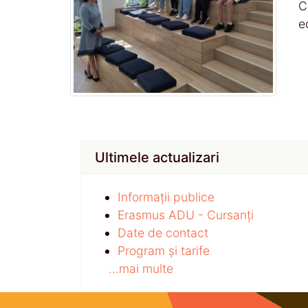
C
e
Ultimele actualizari
Informații publice
Erasmus ADU - Cursanți
Date de contact
Program și tarife
...mai multe