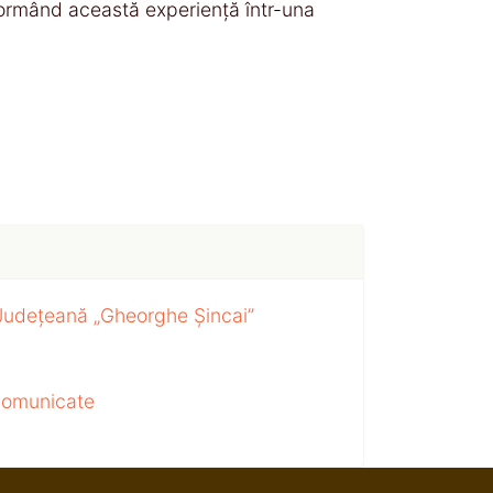
nsformând această experiență într-una
 Județeană „Gheorghe Șincai”
 comunicate