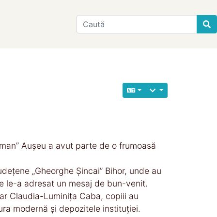
Find
Roman” Aușeu a avut parte de o frumoasă
i Județene „Gheorghe Șincai” Bihor, unde au
 le-a adresat un mesaj de bun-venit.
r Claudia-Luminița Caba, copiii au
ura modernă și depozitele instituției.