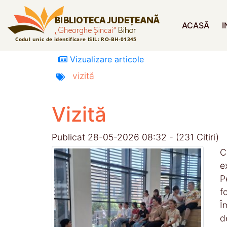
ACASĂ
I
Vizualizare articole
vizită
Vizită
Publicat 28-05-2026 08:32 - (231 Citiri)
C
e
P
f
Î
d