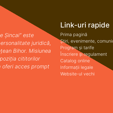
Link-uri rapide
Prima pagină
e Șincai” este
Știri, evenimente, comuni
ersonalitate juridică,
Program și tarife
deţean Bihor. Misiunea
Înscriere și regulament
oziţia cititorilor
Catalog online
a oferi acces prompt
Informații legale
Website-ul vechi