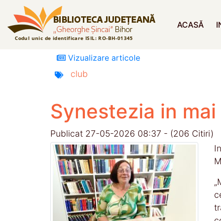
ACASĂ
I
Vizualizare articole
club
Synestezia in mai
Publicat 27-05-2026 08:37 - (206 Citiri)
I
M
„
c
t
c