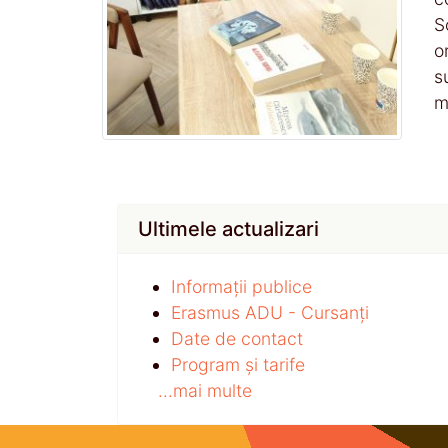
S
o
s
m
Ultimele actualizari
Informații publice
Erasmus ADU - Cursanți
Date de contact
Program și tarife
...mai multe