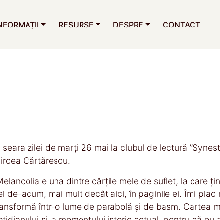
NFORMAȚII
RESURSE
DESPRE
CONTACT
n seara zilei de marți 26 mai la clubul de lectură ”Syne
ircea Cărtărescu.
Melancolia e una dintre cărțile mele de suflet, la care ț
el de-acum, mai mult decât aici, în paginile ei. Îmi plac 
ransformă într-o lume de parabolă și de basm. Cartea m
otidianului și-a momentului istoric actual, pentru că e