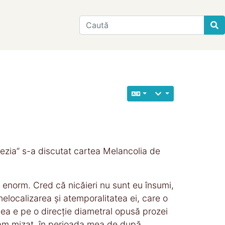
Find
stezia” s-a discutat cartea Melancolia de
in enorm. Cred că nicăieri nu sunt eu însumi,
nelocalizarea și atemporalitatea ei, care o
ea e pe o direcție diametral opusă prozei
u am mizat, în perioada mea de după