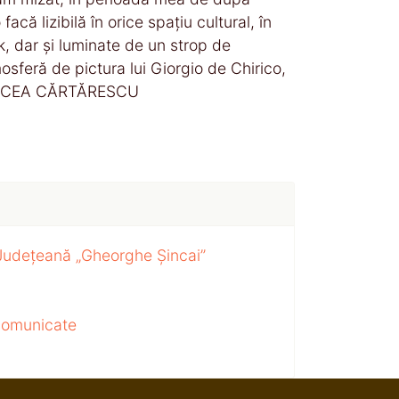
acă lizibilă în orice spațiu cultural, în
rk, dar și luminate de un strop de
sferă de pictura lui Giorgio de Chirico,
 — MIRCEA CĂRTĂRESCU
 Județeană „Gheorghe Șincai”
 comunicate