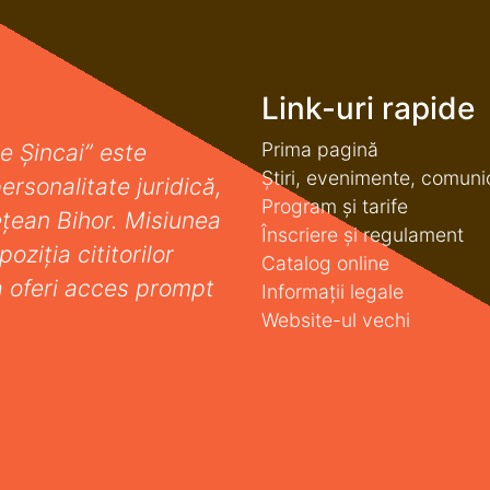
Link-uri rapide
Prima pagină
e Șincai” este
Știri, evenimente, comuni
ersonalitate juridică,
Program și tarife
deţean Bihor. Misiunea
Înscriere și regulament
oziţia cititorilor
Catalog online
a oferi acces prompt
Informații legale
Website-ul vechi