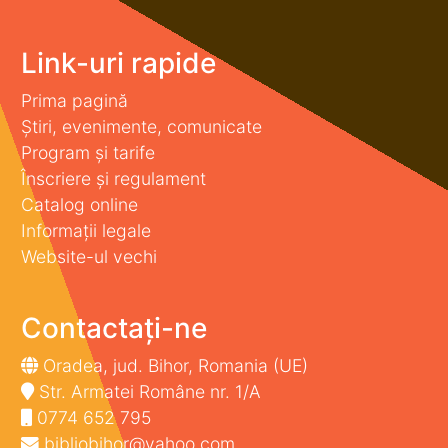
Link-uri rapide
Prima pagină
Știri, evenimente, comunicate
Program și tarife
Înscriere și regulament
Catalog online
Informații legale
Website-ul vechi
Contactați-ne
Oradea, jud. Bihor, Romania (UE)
Str. Armatei Române nr. 1/A
0774 652 795
bibliobihor@yahoo.com