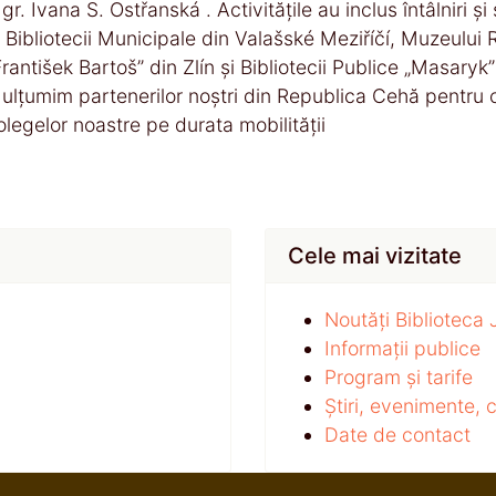
gr. Ivana S. Ostřanská . Activitățile au inclus întâlniri 
i Bibliotecii Municipale din Valašské Meziříčí, Muzeului 
František Bartoš” din Zlín și Bibliotecii Publice „Masaryk”
ulțumim partenerilor noștri din Republica Cehă pentru co
olegelor noastre pe durata mobilității
Cele mai vizitate
Noutăți Biblioteca
Informații publice
Program și tarife
Știri, evenimente,
Date de contact