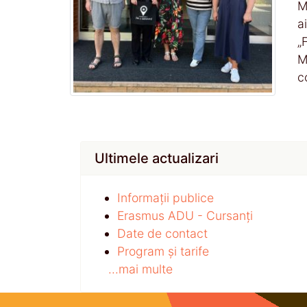
M
a
„
M
c
Ultimele actualizari
Informații publice
Erasmus ADU - Cursanți
Date de contact
Program și tarife
...mai multe