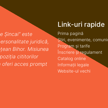
Link-uri rapide
Prima pagină
e Șincai” este
Știri, evenimente, comuni
ersonalitate juridică,
Program și tarife
deţean Bihor. Misiunea
Înscriere și regulament
oziţia cititorilor
Catalog online
a oferi acces prompt
Informații legale
Website-ul vechi