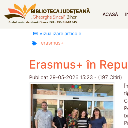
ACASĂ
I
Vizualizare articole
erasmus+
Erasmus+ în Repu
Publicat 29-05-2026 15:23 - (197 Citiri)
Î
t
C
P
b
P