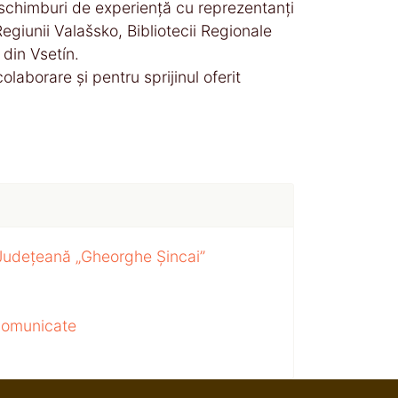
și schimburi de experiență cu reprezentanți
Regiunii Valašsko, Bibliotecii Regionale
 din Vsetín.
laborare și pentru sprijinul oferit
 Județeană „Gheorghe Șincai”
 comunicate