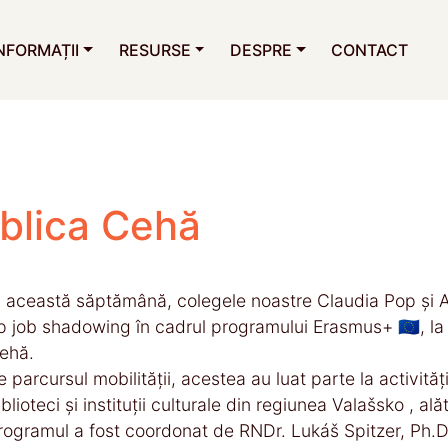
NFORMAȚII
RESURSE
DESPRE
CONTACT
blica Cehă
n această săptămână, colegele noastre Claudia Pop și An
ip job shadowing în cadrul programului Erasmus+ 🇪🇺, la
ehă.
e parcursul mobilității, acestea au luat parte la activită
iblioteci și instituții culturale din regiunea Valašsko , al
rogramul a fost coordonat de RNDr. Lukáš Spitzer, Ph.D.,