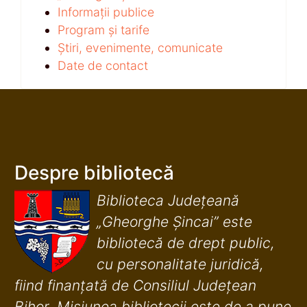
Informații publice
Program și tarife
Știri, evenimente, comunicate
Date de contact
Despre bibliotecă
Biblioteca Județeană
„Gheorghe Șincai” este
bibliotecă de drept public,
cu personalitate juridică,
fiind finanţată de Consiliul Judeţean
Bihor. Misiunea bibliotecii este de a pune