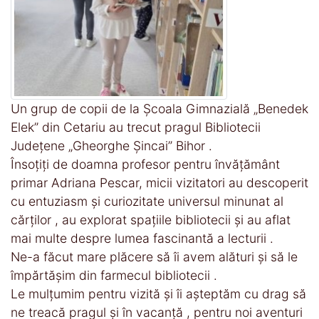
Un grup de copii de la Școala Gimnazială „Benedek
Elek” din Cetariu au trecut pragul Bibliotecii
Județene „Gheorghe Șincai” Bihor .
Însoțiți de doamna profesor pentru învățământ
primar Adriana Pescar, micii vizitatori au descoperit
cu entuziasm și curiozitate universul minunat al
cărților , au explorat spațiile bibliotecii și au aflat
mai multe despre lumea fascinantă a lecturii .
Ne-a făcut mare plăcere să îi avem alături și să le
împărtășim din farmecul bibliotecii .
Le mulțumim pentru vizită și îi așteptăm cu drag să
ne treacă pragul și în vacanță , pentru noi aventuri