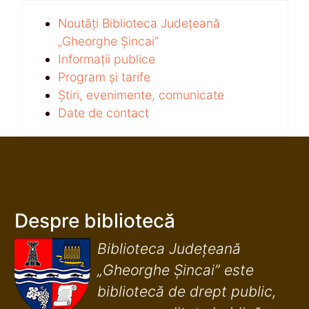
Noutăți Biblioteca Județeană
„Gheorghe Șincai”
Informații publice
Program și tarife
Știri, evenimente, comunicate
Date de contact
Despre bibliotecă
Biblioteca Județeană
„Gheorghe Șincai” este
bibliotecă de drept public,