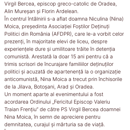
Virgil Bercea, episcop greco-catolic de Oradea,
Alin Mureșan și Florin Ardelean.
În centrul întâlnirii s-a aflat doamna Niculina (Nina)
Moica, președinta Asociației Foștilor Deținuți
Politici din România (AFDPR), care le-a vorbit celor
prezenți, în majoritate elevi de liceu, despre
experiențele dure și umilitoare trăite în detenția
comunistă. Arestată la doar 15 ani pentru că a
trimis scrisori de încurajare familiilor deținuților
politici și acuzată de apartenență la o organizație
anticomunistă, Nina Moica a trecut prin închisorile
de la Jilava, Botoșani, Arad și Oradea.
Un moment aparte al evenimentului a fost
acordarea Ordinului „Fericitul Episcop Valeriu
Traian Frențiu” de către PS Virgil Bercea doamnei
Nina Moica, în semn de apreciere pentru
demnitatea, curajul și mărturia sa de viață.