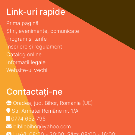
Link-uri rapide
Prima pagină
Știri, evenimente, comunicate
Program și tarife
Înscriere și regulament
Catalog online
Informații legale
Website-ul vechi
Contactați-ne
Oradea, jud. Bihor, Romania (UE)
Str. Armatei Române nr. 1/A
0774 652 795
bibliobihor@yahoo.com
Lu-Vi: 08:00 - 20:00; Sâm: 08:00 - 16:00;