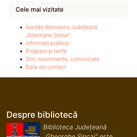
Cele mai vizitate
Noutăți Biblioteca Județeană
„Gheorghe Șincai”
Informații publice
Program și tarife
Știri, evenimente, comunicate
Date de contact
Despre bibliotecă
Biblioteca Județeană
„Gheorghe Șincai” este