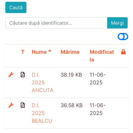
Caută
Mergi
T
Nume
Mărime
Modificat
la
D.I.
38.19 KB
11-06-
2025
2025
ANCUTA
D.I.
36.58 KB
11-06-
2025
2025
BEALCU