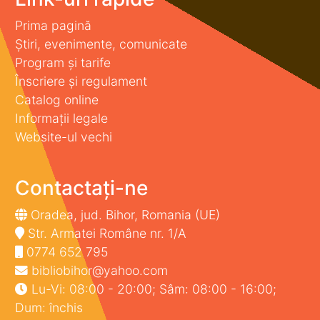
Prima pagină
Știri, evenimente, comunicate
Program și tarife
Înscriere și regulament
Catalog online
Informații legale
Website-ul vechi
Contactați-ne
Oradea, jud. Bihor, Romania (UE)
Str. Armatei Române nr. 1/A
0774 652 795
bibliobihor@yahoo.com
Lu-Vi: 08:00 - 20:00; Sâm: 08:00 - 16:00;
Dum: închis