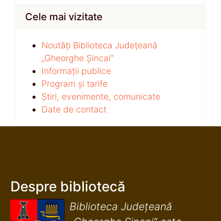
Cele mai vizitate
Noutăți Biblioteca Județeană
„Gheorghe Șincai”
Informații publice
Program și tarife
Știri, evenimente, comunicate
Date de contact
Despre bibliotecă
Biblioteca Județeană