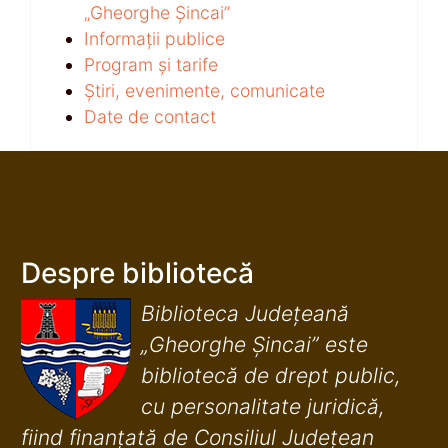
„Gheorghe Șincai”
Informații publice
Program și tarife
Știri, evenimente, comunicate
Date de contact
Despre bibliotecă
Biblioteca Județeană
„Gheorghe Șincai” este
bibliotecă de drept public,
cu personalitate juridică,
fiind finanţată de Consiliul Judeţean