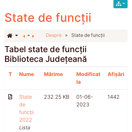
State de funcții
Despre
»
State de funcții
Tabel state de funcții
Biblioteca Județeană
T
Nume
Mărime
Modificat
Afișări
la
State
232.25 KB
01-06-
1442
de
2023
funcții
2022
Lista