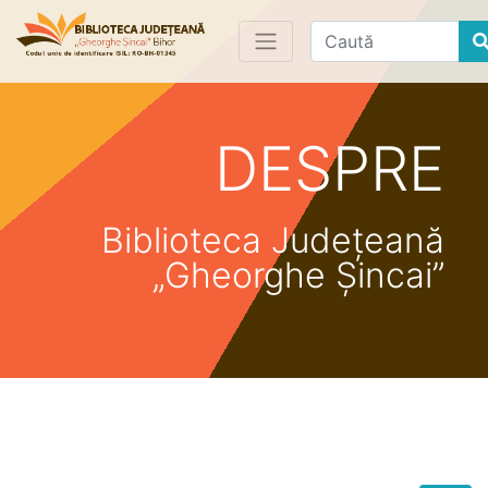
Find
DESPRE
Biblioteca Județeană
„Gheorghe Șincai”