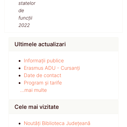
statelor
de
funcții
2022
Ultimele actualizari
Informații publice
Erasmus ADU - Cursanți
Date de contact
Program și tarife
...mai multe
Cele mai vizitate
Noutăți Biblioteca Județeană