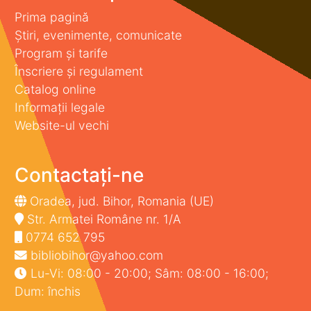
Prima pagină
Știri, evenimente, comunicate
Program și tarife
Înscriere și regulament
Catalog online
Informații legale
Website-ul vechi
Contactați-ne
Oradea, jud. Bihor, Romania (UE)
Str. Armatei Române nr. 1/A
0774 652 795
bibliobihor@yahoo.com
Lu-Vi: 08:00 - 20:00; Sâm: 08:00 - 16:00;
Dum: închis