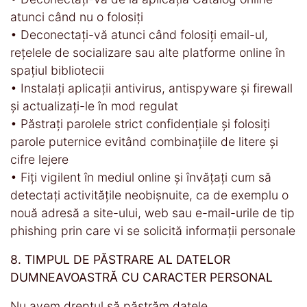
atunci când nu o folosiți
• Deconectați-vă atunci când folosiți email-ul,
rețelele de socializare sau alte platforme online în
spațiul bibliotecii
• Instalați aplicații antivirus, antispyware și firewall
și actualizați-le în mod regulat
• Păstrați parolele strict confidențiale și folosiți
parole puternice evitând combinațiile de litere și
cifre lejere
• Fiți vigilent în mediul online și învățați cum să
detectați activitățile neobișnuite, ca de exemplu o
nouă adresă a site-ului, web sau e-mail-urile de tip
phishing prin care vi se solicită informații personale
8. TIMPUL DE PĂSTRARE AL DATELOR
DUMNEAVOASTRĂ CU CARACTER PERSONAL
Nu avem dreptul să păstrăm datele