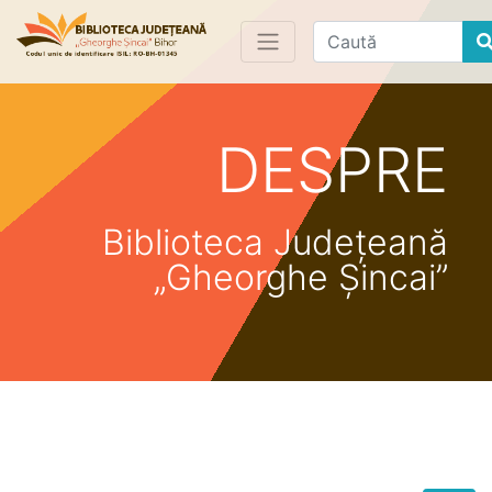
Find
DESPRE
Biblioteca Județeană
„Gheorghe Șincai”