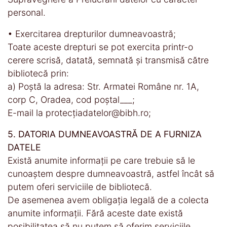
personal.
• Exercitarea drepturilor dumneavoastră;
Toate aceste drepturi se pot exercita printr-o
cerere scrisă, datată, semnată și transmisă către
bibliotecă prin:
a) Poștă la adresa: Str. Armatei Române nr. 1A,
corp C, Oradea, cod poștal
___;
E-mail la protecțiadatelor@bibh.ro;
5. DATORIA DUMNEAVOASTRĂ DE A FURNIZA
DATELE
Există anumite informații pe care trebuie să le
cunoaștem despre dumneavoastră, astfel încât să
putem oferi serviciile de bibliotecă.
De asemenea avem obligația legală de a colecta
anumite informații. Fără aceste date există
posibilitatea să nu putem să oferim serviciile