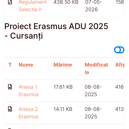
Regulament
438.50 KB
07-05-
158
Selectie II
2026
Proiect Erasmus ADU 2025
- Cursanți
T
Nume
Mărime
Modificat
Afișă
la
Anexa 1
17.61 KB
08-08-
416
Erasmus
2025
Anexa 2
14.11 KB
08-08-
413
Erasmus
2025