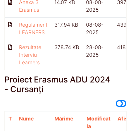
Anexa 3
14.07 KB
08-08-
397
Erasmus
2025
Regulament
317.94 KB
08-08-
439
LEARNERS
2025
Rezultate
378.74 KB
28-08-
418
Interviu
2025
Learners
Proiect Erasmus ADU 2024
- Cursanți
T
Nume
Mărime
Modificat
Afișă
la