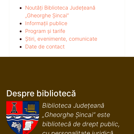
Noutăți Biblioteca Județeană
„Gheorghe Șincai”
Informații publice
Program și tarife
Știri, evenimente, comunicate
Date de contact
Despre bibliotecă
Biblioteca Județeană
„Gheorghe Șincai” este
bibliotecă de drept public,
cu personalitate juridică,