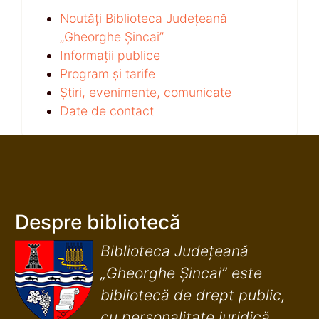
Noutăți Biblioteca Județeană
„Gheorghe Șincai”
Informații publice
Program și tarife
Știri, evenimente, comunicate
Date de contact
Despre bibliotecă
Biblioteca Județeană
„Gheorghe Șincai” este
bibliotecă de drept public,
cu personalitate juridică,