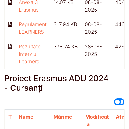
Anexa 3
14.07 KB
08-08-
404
Erasmus
2025
Regulament
317.94 KB
08-08-
446
LEARNERS
2025
Rezultate
378.74 KB
28-08-
426
Interviu
2025
Learners
Proiect Erasmus ADU 2024
- Cursanți
T
Nume
Mărime
Modificat
Afișă
la