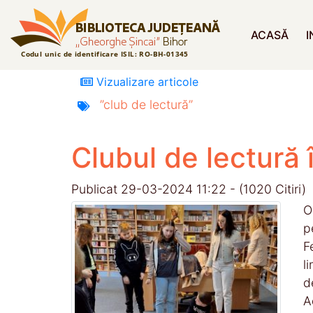
ACASĂ
I
Vizualizare articole
”club
de
lectură”
Clubul de lectură î
Publicat 29-03-2024 11:22 - (1020 Citiri)
O
p
F
l
d
A