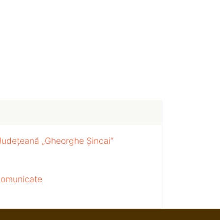
 Județeană „Gheorghe Șincai”
 comunicate