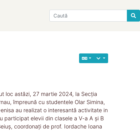
Find
vut loc astăzi, 27 martie 2024, la Secția
 Cernau, împreună cu studentele Olar Simina,
isa au realizat o interesantă activitate in
 participat elevii din clasele a V-a A și B
Beiuș, coordonați de prof. Iordache Ioana