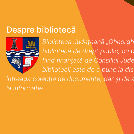
Despre bibliotecă
Biblioteca Județeană „Gheorgh
bibliotecă de drept public, cu p
fiind finanţată de Consiliul Ju
bibliotecii este de a pune la disp
întreaga colecţie de documente, dar şi de 
la informaţie.