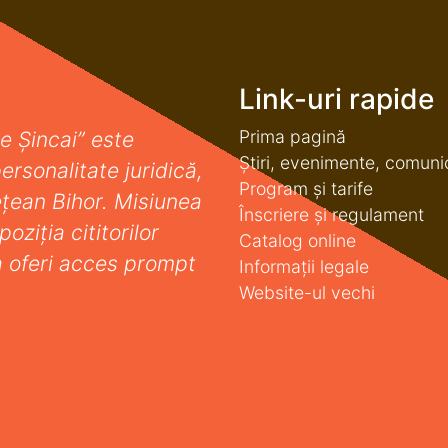
Link-uri rapide
Prima pagină
e Șincai” este
Știri, evenimente, comuni
ersonalitate juridică,
Program și tarife
deţean Bihor. Misiunea
Înscriere și regulament
oziţia cititorilor
Catalog online
a oferi acces prompt
Informații legale
Website-ul vechi