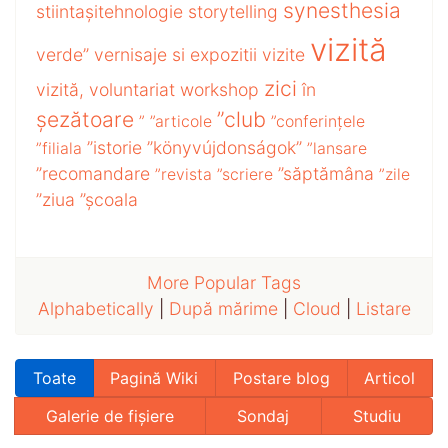
synesthesia
stiintașitehnologie
storytelling
vizită
verde”
vernisaje si expozitii
vizite
zici
vizită,
voluntariat
workshop
în
șezătoare
”club
”
”articole
”conferințele
”istorie
”könyvújdonságok”
”filiala
”lansare
”recomandare
”săptămâna
”revista
”scriere
”zile
”ziua
”școala
More Popular Tags
Alphabetically
|
După mărime
|
Cloud
|
Listare
Toate
Pagină Wiki
Postare blog
Articol
Galerie de fișiere
Sondaj
Studiu