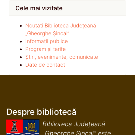
Cele mai vizitate
Noutăți Biblioteca Județeană
„Gheorghe Șincai”
Informații publice
Program și tarife
Știri, evenimente, comunicate
Date de contact
Despre bibliotecă
Biblioteca Județeană
„Gheorghe Șincai” este