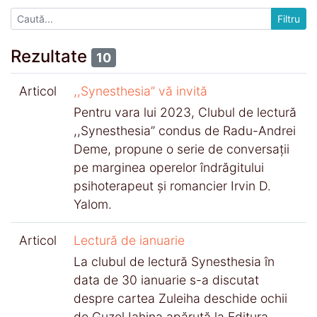
Rezultate
10
Articol
,,Synesthesia” vă invită
Pentru vara lui 2023, Clubul de lectură
,,Synesthesia” condus de Radu-Andrei
Deme, propune o serie de conversaţii
pe marginea operelor îndrăgitului
psihoterapeut şi romancier Irvin D.
Yalom.
Articol
Lectură de ianuarie
La clubul de lectură Synesthesia în
data de 30 ianuarie s-a discutat
despre cartea Zuleiha deschide ochii
de Guzel Iahina apărută la Editura