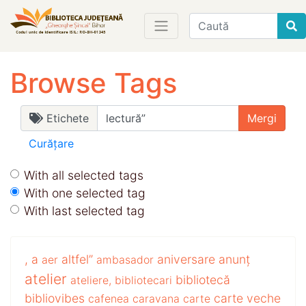
Find
Browse Tags
Etichete
Curățare
With all selected tags
With one selected tag
With last selected tag
,
a
altfel”
aniversare
anunț
aer
ambasador
atelier
bibliotecă
ateliere,
bibliotecari
bibliovibes
carte veche
cafenea
caravana
carte