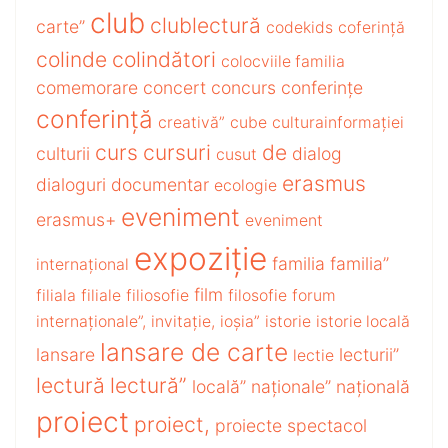
club
clublectură
carte”
codekids
coferință
colinde
colindători
colocviile familia
comemorare
concert
concurs
conferințe
conferință
creativă”
cube
culturainformației
curs
cursuri
de
culturii
dialog
cusut
erasmus
dialoguri
documentar
ecologie
eveniment
erasmus+
eveniment
expoziție
familia
familia”
internațional
film
filiala
filiale
filiosofie
filosofie
forum
internaționale”,
invitație,
ioșia”
istorie
istorie locală
lansare de carte
lansare
lecturii”
lectie
lectură
lectură”
locală”
naționale”
națională
proiect
proiect,
proiecte
spectacol