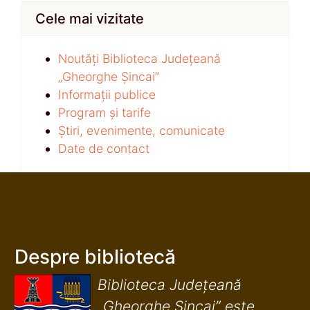
Cele mai vizitate
Noutăți Biblioteca Județeană
„Gheorghe Șincai”
Informații publice
Program și tarife
Știri, evenimente, comunicate
Date de contact
Despre bibliotecă
Biblioteca Județeană
„Gheorghe Șincai” este