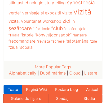
synesthesia
stiintașitehnologie
storytelling
vizită
verde”
vernisaje si expozitii
vizite
zici
vizită,
voluntariat
workshop
în
șezătoare
”club
”
”articole
”conferințele
”istorie
”könyvújdonságok”
”filiala
”lansare
”recomandare
”săptămâna
”revista
”scriere
”zile
”ziua
”școala
More Popular Tags
Alphabetically
|
După mărime
|
Cloud
|
Listare
Toate
Pagină Wiki
Postare blog
Articol
Galerie de fișiere
Sondaj
Studiu