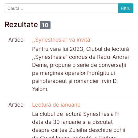
Rezultate
10
Articol
,,Synesthesia” vă invită
Pentru vara lui 2023, Clubul de lectură
,,Synesthesia” condus de Radu-Andrei
Deme, propune o serie de conversaţii
pe marginea operelor îndrăgitului
psihoterapeut şi romancier Irvin D.
Yalom.
Articol
Lectură de ianuarie
La clubul de lectură Synesthesia în
data de 30 ianuarie s-a discutat
despre cartea Zuleiha deschide ochii
de Guzel Iahina apărută la Editura