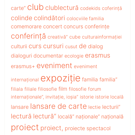
club
clublectură
carte”
codekids
coferință
colinde
colindători
colocviile familia
comemorare
concert
concurs
conferințe
conferință
creativă”
cube
culturainformației
curs
cursuri
de
culturii
dialog
cusut
erasmus
dialoguri
documentar
ecologie
eveniment
erasmus+
eveniment
expoziție
familia
familia”
internațional
film
filiala
filiale
filiosofie
filosofie
forum
internaționale”,
invitație,
ioșia”
istorie
istorie locală
lansare de carte
lansare
lecturii”
lectie
lectură
lectură”
locală”
naționale”
națională
proiect
proiect,
proiecte
spectacol