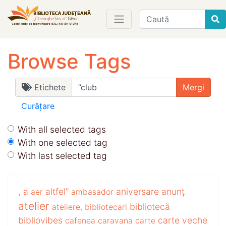
Find
Browse Tags
Etichete
Curățare
With all selected tags
With one selected tag
With last selected tag
,
a
altfel”
aniversare
anunț
aer
ambasador
atelier
bibliotecă
ateliere,
bibliotecari
bibliovibes
carte veche
cafenea
caravana
carte