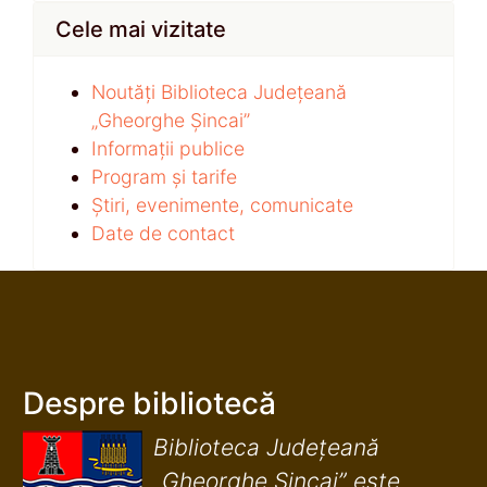
Cele mai vizitate
Noutăți Biblioteca Județeană
„Gheorghe Șincai”
Informații publice
Program și tarife
Știri, evenimente, comunicate
Date de contact
Despre bibliotecă
Biblioteca Județeană
„Gheorghe Șincai” este