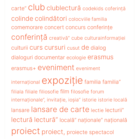
club
clublectură
carte”
codekids
coferință
colinde
colindători
colocviile familia
comemorare
concert
concurs
conferințe
conferință
creativă”
cube
culturainformației
curs
cursuri
de
culturii
dialog
cusut
erasmus
dialoguri
documentar
ecologie
eveniment
erasmus+
eveniment
expoziție
familia
familia”
internațional
film
filiala
filiale
filiosofie
filosofie
forum
internaționale”,
invitație,
ioșia”
istorie
istorie locală
lansare de carte
lansare
lecturii”
lectie
lectură
lectură”
locală”
naționale”
națională
proiect
proiect,
proiecte
spectacol