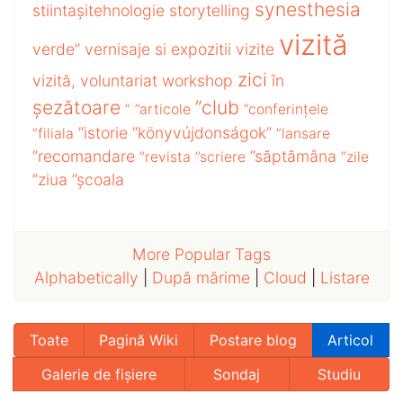
synesthesia
stiintașitehnologie
storytelling
vizită
verde”
vernisaje si expozitii
vizite
zici
vizită,
voluntariat
workshop
în
șezătoare
”club
”
”articole
”conferințele
”istorie
”könyvújdonságok”
”filiala
”lansare
”recomandare
”săptămâna
”revista
”scriere
”zile
”ziua
”școala
More Popular Tags
Alphabetically
|
După mărime
|
Cloud
|
Listare
Toate
Pagină Wiki
Postare blog
Articol
Galerie de fișiere
Sondaj
Studiu