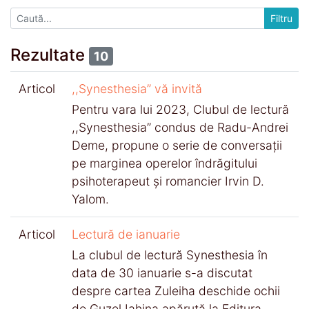
Rezultate
10
Articol
,,Synesthesia” vă invită
Pentru vara lui 2023, Clubul de lectură
,,Synesthesia” condus de Radu-Andrei
Deme, propune o serie de conversaţii
pe marginea operelor îndrăgitului
psihoterapeut şi romancier Irvin D.
Yalom.
Articol
Lectură de ianuarie
La clubul de lectură Synesthesia în
data de 30 ianuarie s-a discutat
despre cartea Zuleiha deschide ochii
de Guzel Iahina apărută la Editura