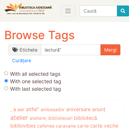
Find
Browse Tags
Etichete
Curățare
With all selected tags
With one selected tag
With last selected tag
,
a
altfel”
aniversare
anunț
aer
ambasador
atelier
bibliotecă
ateliere,
bibliotecari
bibliovibes
carte veche
cafenea
caravana
carte