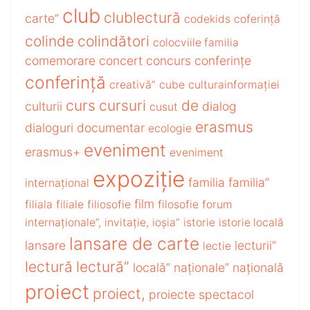
club
clublectură
carte”
codekids
coferință
colinde
colindători
colocviile familia
comemorare
concert
concurs
conferințe
conferință
creativă”
cube
culturainformației
curs
cursuri
de
culturii
dialog
cusut
erasmus
dialoguri
documentar
ecologie
eveniment
erasmus+
eveniment
expoziție
familia
familia”
internațional
film
filiala
filiale
filiosofie
filosofie
forum
internaționale”,
invitație,
ioșia”
istorie
istorie locală
lansare de carte
lansare
lecturii”
lectie
lectură
lectură”
locală”
naționale”
națională
proiect
proiect,
proiecte
spectacol