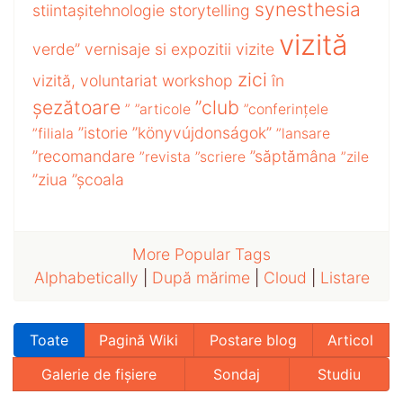
synesthesia
stiintașitehnologie
storytelling
vizită
verde”
vernisaje si expozitii
vizite
zici
vizită,
voluntariat
workshop
în
șezătoare
”club
”
”articole
”conferințele
”istorie
”könyvújdonságok”
”filiala
”lansare
”recomandare
”săptămâna
”revista
”scriere
”zile
”ziua
”școala
More Popular Tags
Alphabetically
|
După mărime
|
Cloud
|
Listare
Toate
Pagină Wiki
Postare blog
Articol
Galerie de fișiere
Sondaj
Studiu