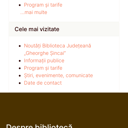
Program și tarife
...mai multe
Cele mai vizitate
Noutăți Biblioteca Județeană
„Gheorghe Șincai”
Informații publice
Program și tarife
Știri, evenimente, comunicate
Date de contact
Despre bibliotecă