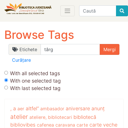
Find
Browse Tags
Etichete
Curățare
With all selected tags
With one selected tag
With last selected tag
,
a
altfel”
aniversare
anunț
aer
ambasador
atelier
bibliotecă
ateliere,
bibliotecari
bibliovibes
carte veche
cafenea
caravana
carte