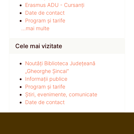
Erasmus ADU - Cursanți
Date de contact
Program și tarife
...mai multe
Cele mai vizitate
Noutăți Biblioteca Județeană
„Gheorghe Șincai”
Informații publice
Program și tarife
Știri, evenimente, comunicate
Date de contact