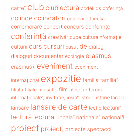
club
clublectură
carte”
codekids
coferință
colinde
colindători
colocviile familia
comemorare
concert
concurs
conferințe
conferință
creativă”
cube
culturainformației
curs
cursuri
de
culturii
dialog
cusut
erasmus
dialoguri
documentar
ecologie
eveniment
erasmus+
eveniment
expoziție
familia
familia”
internațional
film
filiala
filiale
filiosofie
filosofie
forum
internaționale”,
invitație,
ioșia”
istorie
istorie locală
lansare de carte
lansare
lecturii”
lectie
lectură
lectură”
locală”
naționale”
națională
proiect
proiect,
proiecte
spectacol