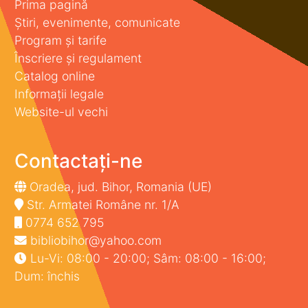
Prima pagină
Știri, evenimente, comunicate
Program și tarife
Înscriere și regulament
Catalog online
Informații legale
Website-ul vechi
Contactați-ne
Oradea, jud. Bihor, Romania (UE)
Str. Armatei Române nr. 1/A
0774 652 795
bibliobihor@yahoo.com
Lu-Vi: 08:00 - 20:00; Sâm: 08:00 - 16:00;
Dum: închis