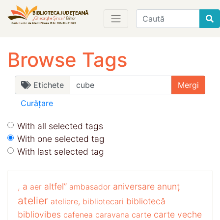
Find
Browse Tags
Etichete
Curățare
With all selected tags
With one selected tag
With last selected tag
,
a
altfel”
aniversare
anunț
aer
ambasador
atelier
bibliotecă
ateliere,
bibliotecari
bibliovibes
carte veche
cafenea
caravana
carte