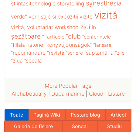
synesthesia
stiintașitehnologie
storytelling
vizită
verde”
vernisaje si expozitii
vizite
zici
vizită,
voluntariat
workshop
în
șezătoare
”club
”
”articole
”conferințele
”istorie
”könyvújdonságok”
”filiala
”lansare
”recomandare
”săptămâna
”revista
”scriere
”zile
”ziua
”școala
More Popular Tags
Alphabetically
|
După mărime
|
Cloud
|
Listare
Toate
Pagină Wiki
Postare blog
Articol
Galerie de fișiere
Sondaj
Studiu