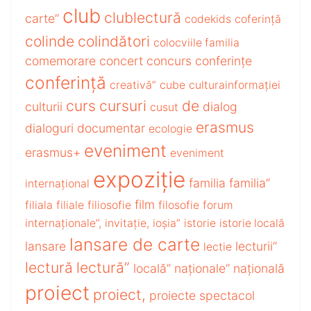
club
clublectură
carte”
codekids
coferință
colinde
colindători
colocviile familia
comemorare
concert
concurs
conferințe
conferință
creativă”
cube
culturainformației
curs
cursuri
de
culturii
dialog
cusut
erasmus
dialoguri
documentar
ecologie
eveniment
erasmus+
eveniment
expoziție
familia
familia”
internațional
film
filiala
filiale
filiosofie
filosofie
forum
internaționale”,
invitație,
ioșia”
istorie
istorie locală
lansare de carte
lansare
lecturii”
lectie
lectură
lectură”
locală”
naționale”
națională
proiect
proiect,
proiecte
spectacol