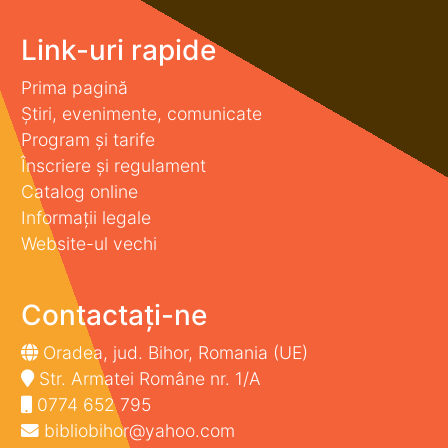
Link-uri rapide
Prima pagină
Știri, evenimente, comunicate
Program și tarife
Înscriere și regulament
Catalog online
Informații legale
Website-ul vechi
Contactați-ne
Oradea, jud. Bihor, Romania (UE)
Str. Armatei Române nr. 1/A
0774 652 795
bibliobihor@yahoo.com