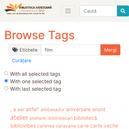
Find
Browse Tags
Etichete
Curățare
With all selected tags
With one selected tag
With last selected tag
,
a
altfel”
aniversare
anunț
aer
ambasador
atelier
bibliotecă
ateliere,
bibliotecari
bibliovibes
carte veche
cafenea
caravana
carte