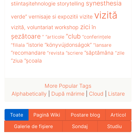
synesthesia
stiintașitehnologie
storytelling
vizită
verde”
vernisaje si expozitii
vizite
zici
vizită,
voluntariat
workshop
în
șezătoare
”club
”
”articole
”conferințele
”istorie
”könyvújdonságok”
”filiala
”lansare
”recomandare
”săptămâna
”revista
”scriere
”zile
”ziua
”școala
More Popular Tags
Alphabetically
|
După mărime
|
Cloud
|
Listare
Toate
Pagină Wiki
Postare blog
Articol
Galerie de fișiere
Sondaj
Studiu