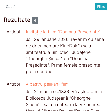
Rezultate
4
Articol
Invitație la film: "Doamna Președinte"
Joi, 29 ianuarie 2026, revenim cu seria
de documentare KineDok în sala
amfiteatru a Bibliotecii Județene
“Gheorghe Șincai”, cu "Doamna
Președinte". Prima femeie președinte
preia conduc
Articol
Albastru pelikan- film
Joi, 21 mai la ora18:00 vă așteptăm la
Biblioteca Județeană “Gheorghe
Șincai” - sala amfiteatru la vizionarea
filmului Albastru Pelikan(Pelikan Blue).