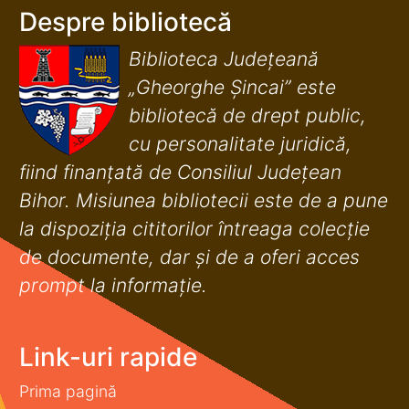
Despre bibliotecă
Biblioteca Județeană
„Gheorghe Șincai” este
bibliotecă de drept public,
cu personalitate juridică,
fiind finanţată de Consiliul Judeţean
Bihor. Misiunea bibliotecii este de a pune
la dispoziţia cititorilor întreaga colecţie
de documente, dar şi de a oferi acces
prompt la informaţie.
Link-uri rapide
Prima pagină