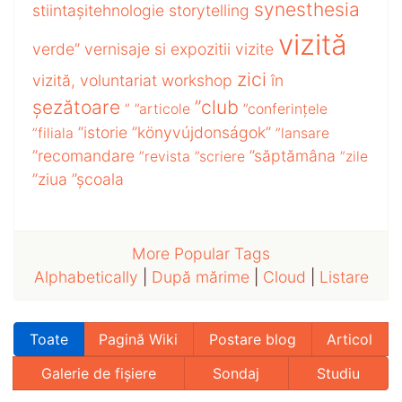
synesthesia
stiintașitehnologie
storytelling
vizită
verde”
vernisaje si expozitii
vizite
zici
vizită,
voluntariat
workshop
în
șezătoare
”club
”
”articole
”conferințele
”istorie
”könyvújdonságok”
”filiala
”lansare
”recomandare
”săptămâna
”revista
”scriere
”zile
”ziua
”școala
More Popular Tags
Alphabetically
|
După mărime
|
Cloud
|
Listare
Toate
Pagină Wiki
Postare blog
Articol
Galerie de fișiere
Sondaj
Studiu