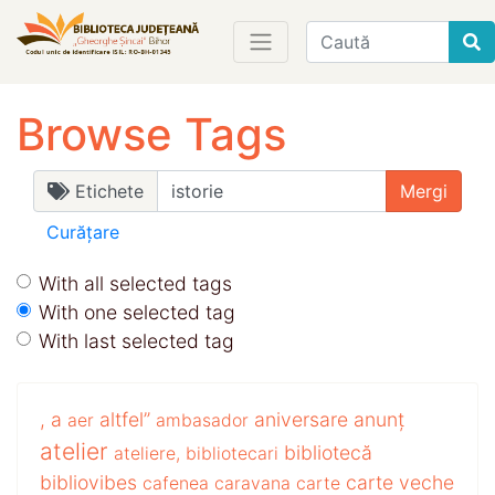
Find
Browse Tags
Etichete
Curățare
With all selected tags
With one selected tag
With last selected tag
,
a
altfel”
aniversare
anunț
aer
ambasador
atelier
bibliotecă
ateliere,
bibliotecari
bibliovibes
carte veche
cafenea
caravana
carte