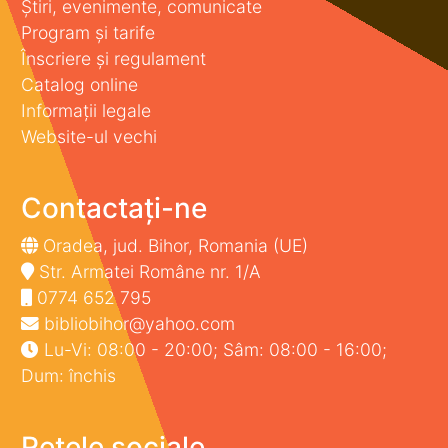
Știri, evenimente, comunicate
Program și tarife
Înscriere și regulament
Catalog online
Informații legale
Website-ul vechi
Contactați-ne
Oradea, jud. Bihor, Romania (UE)
Str. Armatei Române nr. 1/A
0774 652 795
bibliobihor@yahoo.com
Lu-Vi: 08:00 - 20:00; Sâm: 08:00 - 16:00;
Dum: închis
Rețele sociale