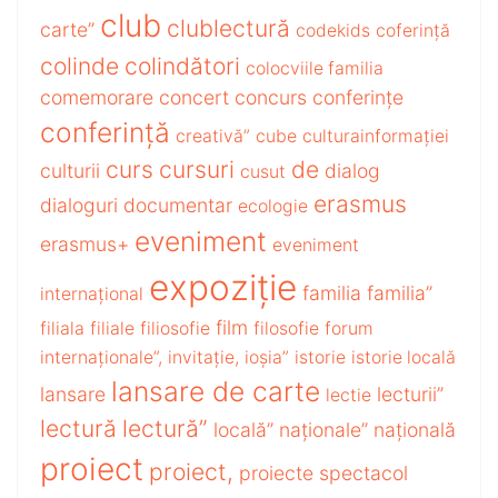
club
clublectură
carte”
codekids
coferință
colinde
colindători
colocviile familia
comemorare
concert
concurs
conferințe
conferință
creativă”
cube
culturainformației
curs
cursuri
de
culturii
dialog
cusut
erasmus
dialoguri
documentar
ecologie
eveniment
erasmus+
eveniment
expoziție
familia
familia”
internațional
film
filiala
filiale
filiosofie
filosofie
forum
internaționale”,
invitație,
ioșia”
istorie
istorie locală
lansare de carte
lansare
lecturii”
lectie
lectură
lectură”
locală”
naționale”
națională
proiect
proiect,
proiecte
spectacol