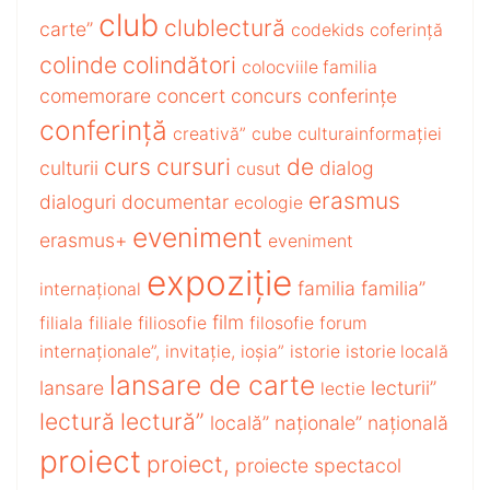
club
clublectură
carte”
codekids
coferință
colinde
colindători
colocviile familia
comemorare
concert
concurs
conferințe
conferință
creativă”
cube
culturainformației
curs
cursuri
de
culturii
dialog
cusut
erasmus
dialoguri
documentar
ecologie
eveniment
erasmus+
eveniment
expoziție
familia
familia”
internațional
film
filiala
filiale
filiosofie
filosofie
forum
internaționale”,
invitație,
ioșia”
istorie
istorie locală
lansare de carte
lansare
lecturii”
lectie
lectură
lectură”
locală”
naționale”
națională
proiect
proiect,
proiecte
spectacol