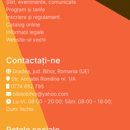
Știri, evenimente, comunicate
Program și tarife
Înscriere și regulament
Catalog online
Informații legale
Website-ul vechi
Contactați-ne
Oradea, jud. Bihor, Romania (UE)
Str. Armatei Române nr. 1/A
0774 652 795
bibliobihor@yahoo.com
Lu-Vi: 08:00 - 20:00; Sâm: 08:00 - 16:00;
Dum: închis
Rețele sociale