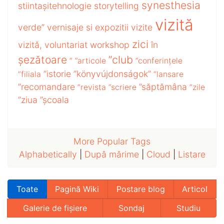
synesthesia
stiintașitehnologie
storytelling
vizită
verde”
vernisaje si expozitii
vizite
zici
vizită,
voluntariat
workshop
în
șezătoare
”club
”
”articole
”conferințele
”istorie
”könyvújdonságok”
”filiala
”lansare
”recomandare
”săptămâna
”revista
”scriere
”zile
”ziua
”școala
More Popular Tags
Alphabetically
|
După mărime
|
Cloud
|
Listare
Toate
Pagină Wiki
Postare blog
Articol
Galerie de fișiere
Sondaj
Studiu