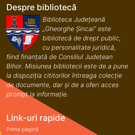
Despre bibliotecă
Biblioteca Județeană
„Gheorghe Șincai” este
bibliotecă de drept public,
cu personalitate juridică,
fiind finanţată de Consiliul Judeţean
Bihor. Misiunea bibliotecii este de a pune
la dispoziţia cititorilor întreaga colecţie
de documente, dar şi de a oferi acces
prompt la informaţie.
Link-uri rapide
Prima pagină