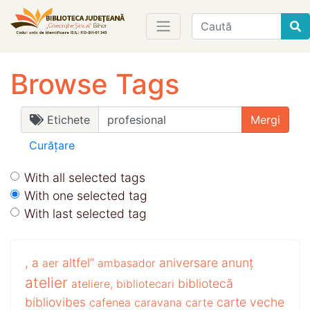
Find
Browse Tags
Etichete
Curățare
With all selected tags
With one selected tag
With last selected tag
,
a
altfel”
aniversare
anunț
aer
ambasador
atelier
bibliotecă
ateliere,
bibliotecari
bibliovibes
carte veche
cafenea
caravana
carte