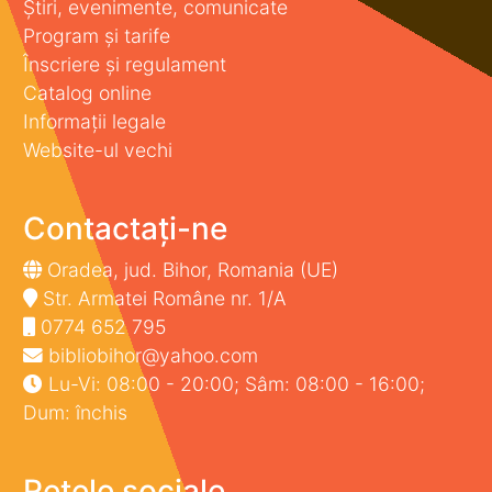
Știri, evenimente, comunicate
Program și tarife
Înscriere și regulament
Catalog online
Informații legale
Website-ul vechi
Contactați-ne
Oradea, jud. Bihor, Romania (UE)
Str. Armatei Române nr. 1/A
0774 652 795
bibliobihor@yahoo.com
Lu-Vi: 08:00 - 20:00; Sâm: 08:00 - 16:00;
Dum: închis
Rețele sociale