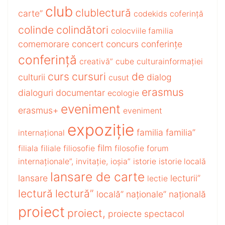
club
clublectură
carte”
codekids
coferință
colinde
colindători
colocviile familia
comemorare
concert
concurs
conferințe
conferință
creativă”
cube
culturainformației
curs
cursuri
de
culturii
dialog
cusut
erasmus
dialoguri
documentar
ecologie
eveniment
erasmus+
eveniment
expoziție
familia
familia”
internațional
film
filiala
filiale
filiosofie
filosofie
forum
internaționale”,
invitație,
ioșia”
istorie
istorie locală
lansare de carte
lansare
lecturii”
lectie
lectură
lectură”
locală”
naționale”
națională
proiect
proiect,
proiecte
spectacol