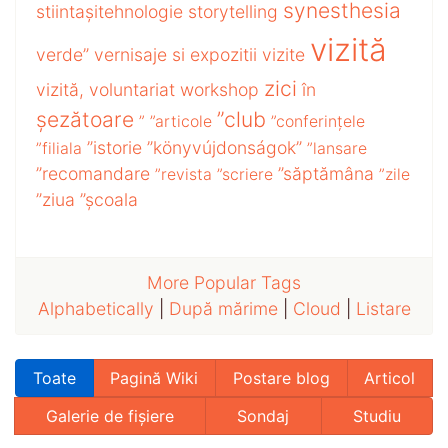
synesthesia
stiintașitehnologie
storytelling
vizită
verde”
vernisaje si expozitii
vizite
zici
vizită,
voluntariat
workshop
în
șezătoare
”club
”
”articole
”conferințele
”istorie
”könyvújdonságok”
”filiala
”lansare
”recomandare
”săptămâna
”revista
”scriere
”zile
”ziua
”școala
More Popular Tags
Alphabetically
|
După mărime
|
Cloud
|
Listare
Toate
Pagină Wiki
Postare blog
Articol
Galerie de fișiere
Sondaj
Studiu