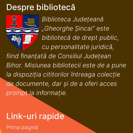
Despre bibliotecă
Biblioteca Județeană
„Gheorghe Șincai” este
bibliotecă de drept public,
cu personalitate juridică,
fiind finanţată de Consiliul Judeţean
Bihor. Misiunea bibliotecii este de a pune
la dispoziţia cititorilor întreaga colecţie
de documente, dar şi de a oferi acces
prompt la informaţie.
Link-uri rapide
Prima pagină