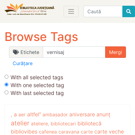
Find
Browse Tags
Etichete
Curățare
With all selected tags
With one selected tag
With last selected tag
,
a
altfel”
aniversare
anunț
aer
ambasador
atelier
bibliotecă
ateliere,
bibliotecari
bibliovibes
carte veche
cafenea
caravana
carte