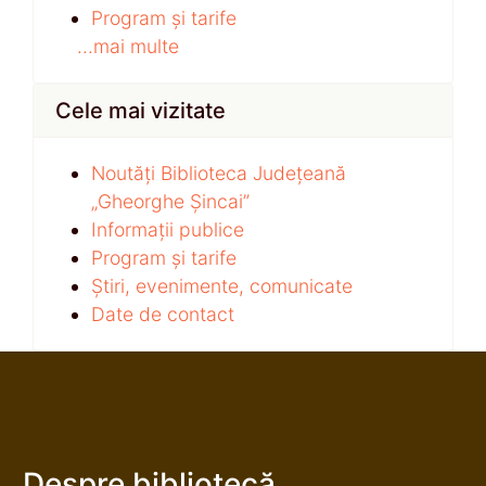
Program și tarife
...mai multe
Cele mai vizitate
Noutăți Biblioteca Județeană
„Gheorghe Șincai”
Informații publice
Program și tarife
Știri, evenimente, comunicate
Date de contact
Despre bibliotecă