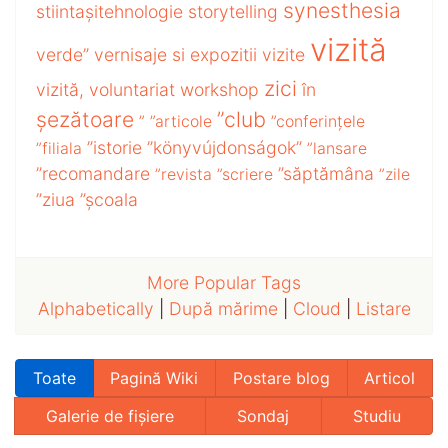
synesthesia
stiintașitehnologie
storytelling
vizită
verde”
vernisaje si expozitii
vizite
zici
vizită,
voluntariat
workshop
în
șezătoare
”club
”
”articole
”conferințele
”istorie
”könyvújdonságok”
”filiala
”lansare
”recomandare
”săptămâna
”revista
”scriere
”zile
”ziua
”școala
More Popular Tags
Alphabetically
|
După mărime
|
Cloud
|
Listare
Toate
Pagină Wiki
Postare blog
Articol
Galerie de fișiere
Sondaj
Studiu