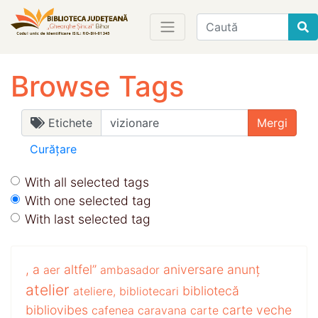
Find
Browse Tags
Etichete
Curățare
With all selected tags
With one selected tag
With last selected tag
,
a
altfel”
aniversare
anunț
aer
ambasador
atelier
bibliotecă
ateliere,
bibliotecari
bibliovibes
carte veche
cafenea
caravana
carte