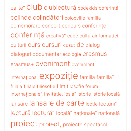
club
clublectură
carte”
codekids
coferință
colinde
colindători
colocviile familia
comemorare
concert
concurs
conferințe
conferință
creativă”
cube
culturainformației
curs
cursuri
de
culturii
dialog
cusut
erasmus
dialoguri
documentar
ecologie
eveniment
erasmus+
eveniment
expoziție
familia
familia”
internațional
film
filiala
filiale
filiosofie
filosofie
forum
internaționale”,
invitație,
ioșia”
istorie
istorie locală
lansare de carte
lansare
lecturii”
lectie
lectură
lectură”
locală”
naționale”
națională
proiect
proiect,
proiecte
spectacol