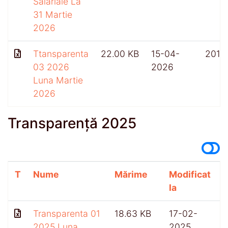
Salariale La
31 Martie
2026
Ttansparenta
22.00 KB
15-04-
201
03 2026
2026
Luna Martie
2026
Transparență 2025
T
Nume
Mărime
Modificat
A
la
Transparenta 01
18.63 KB
17-02-
2025 Luna
2025