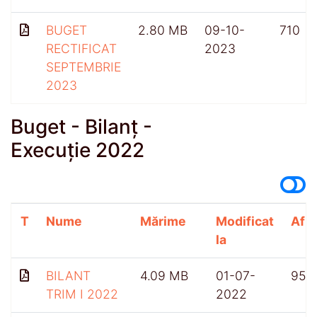
BUGET
2.80 MB
09-10-
710
RECTIFICAT
2023
SEPTEMBRIE
2023
Buget - Bilanț -
Execuție 2022
T
Nume
Mărime
Modificat
Afiș
la
BILANT
4.09 MB
01-07-
957
TRIM I 2022
2022