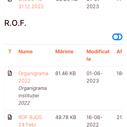
31.12.2022
2023
R.O.F.
T
Nume
Mărime
Modificat
Afiș
la
Organigrama
81.46 KB
01-06-
180
2022
2023
Organigrama
instituției
2022
ROF BJGS
49.78 KB
16-06-
213
24 Febr
2022