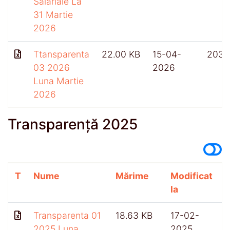
Salariale La
31 Martie
2026
Ttansparenta
22.00 KB
15-04-
203
03 2026
2026
Luna Martie
2026
Transparență 2025
T
Nume
Mărime
Modificat
A
la
Transparenta 01
18.63 KB
17-02-
2025 Luna
2025