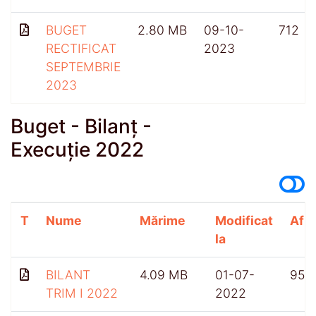
BUGET
2.80 MB
09-10-
712
RECTIFICAT
2023
SEPTEMBRIE
2023
Buget - Bilanț -
Execuție 2022
T
Nume
Mărime
Modificat
Afiș
la
BILANT
4.09 MB
01-07-
959
TRIM I 2022
2022