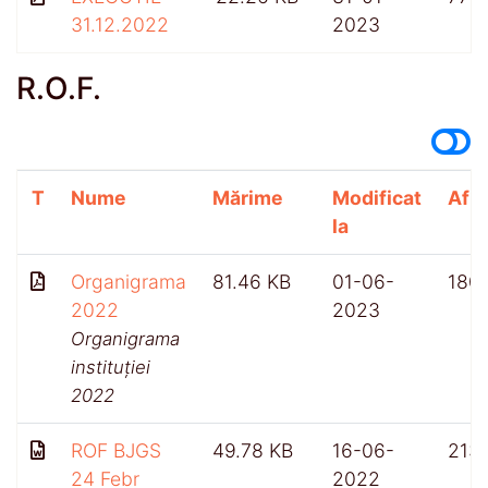
31.12.2022
2023
R.O.F.
T
Nume
Mărime
Modificat
Afiș
la
Organigrama
81.46 KB
01-06-
180
2022
2023
Organigrama
instituției
2022
ROF BJGS
49.78 KB
16-06-
213
24 Febr
2022