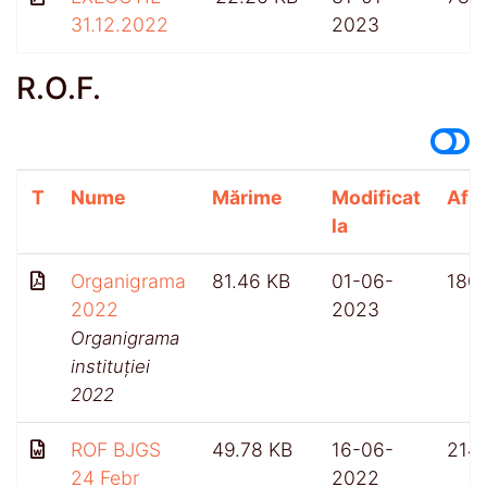
31.12.2022
2023
R.O.F.
T
Nume
Mărime
Modificat
Afiș
la
Organigrama
81.46 KB
01-06-
180
2022
2023
Organigrama
instituției
2022
ROF BJGS
49.78 KB
16-06-
214
24 Febr
2022