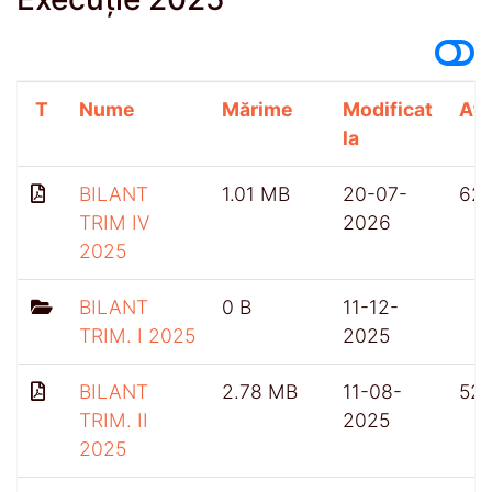
T
Nume
Mărime
Modificat
Afi
la
BILANT
1.01 MB
20-07-
62
TRIM IV
2026
2025
BILANT
0 B
11-12-
TRIM. I 2025
2025
BILANT
2.78 MB
11-08-
52
TRIM. II
2025
2025