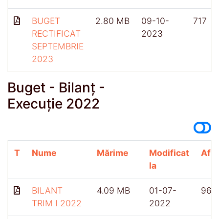
BUGET
2.80 MB
09-10-
717
RECTIFICAT
2023
SEPTEMBRIE
2023
Buget - Bilanț -
Execuție 2022
T
Nume
Mărime
Modificat
Afiș
la
BILANT
4.09 MB
01-07-
964
TRIM I 2022
2022