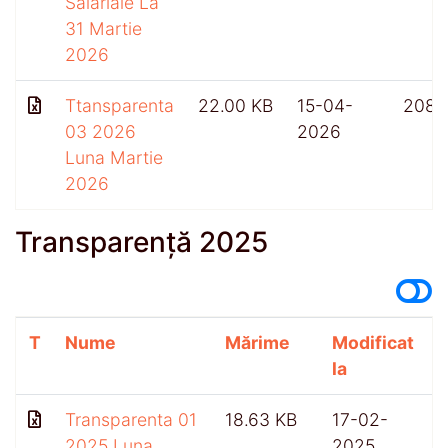
Salariale La
31 Martie
2026
Ttansparenta
22.00 KB
15-04-
208
03 2026
2026
Luna Martie
2026
Transparență 2025
T
Nume
Mărime
Modificat
A
la
Transparenta 01
18.63 KB
17-02-
2025 Luna
2025