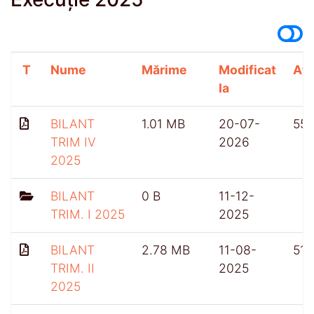
T
Nume
Mărime
Modificat
Afi
la
BILANT
1.01 MB
20-07-
55
TRIM IV
2026
2025
BILANT
0 B
11-12-
TRIM. I 2025
2025
BILANT
2.78 MB
11-08-
519
TRIM. II
2025
2025