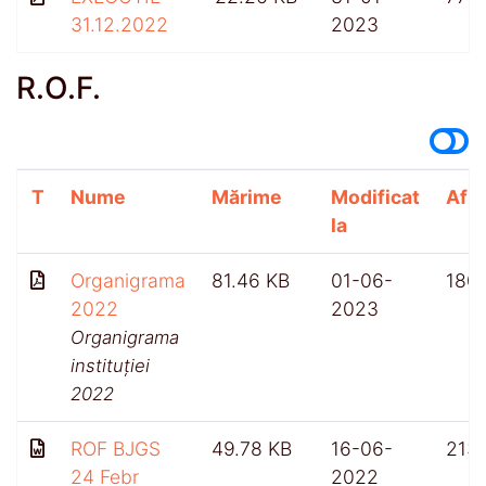
31.12.2022
2023
R.O.F.
T
Nume
Mărime
Modificat
Afiș
la
Organigrama
81.46 KB
01-06-
180
2022
2023
Organigrama
instituției
2022
ROF BJGS
49.78 KB
16-06-
213
24 Febr
2022