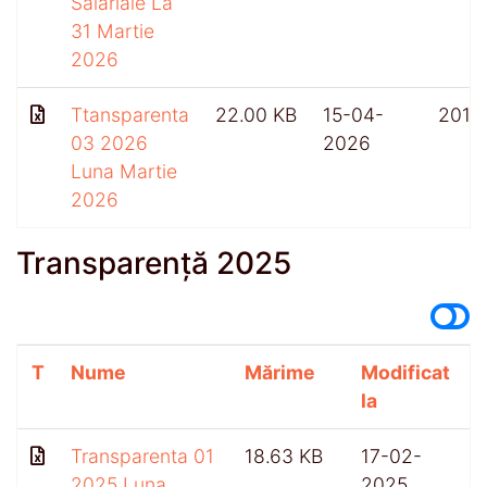
Salariale La
31 Martie
2026
Ttansparenta
22.00 KB
15-04-
201
03 2026
2026
Luna Martie
2026
Transparență 2025
T
Nume
Mărime
Modificat
A
la
Transparenta 01
18.63 KB
17-02-
2025 Luna
2025