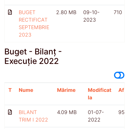
BUGET
2.80 MB
09-10-
710
RECTIFICAT
2023
SEPTEMBRIE
2023
Buget - Bilanț -
Execuție 2022
T
Nume
Mărime
Modificat
Afiș
la
BILANT
4.09 MB
01-07-
957
TRIM I 2022
2022