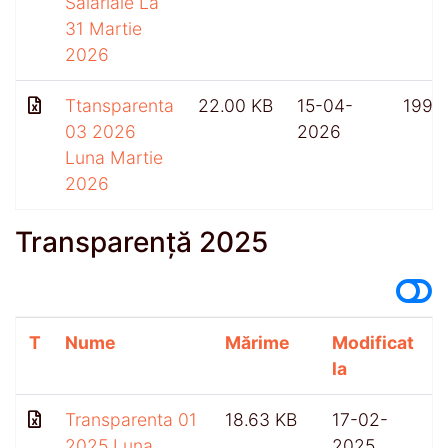
Salariale La
31 Martie
2026
Ttansparenta
22.00 KB
15-04-
199
03 2026
2026
Luna Martie
2026
Transparență 2025
T
Nume
Mărime
Modificat
A
la
Transparenta 01
18.63 KB
17-02-
2025 Luna
2025