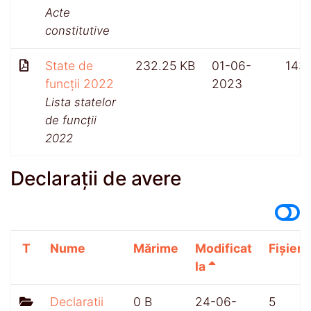
Acte
constitutive
State de
232.25 KB
01-06-
143
funcții 2022
2023
Lista statelor
de funcții
2022
Declarații de avere
T
Nume
Mărime
Modificat
Fișiere
la
Declaratii
0 B
24-06-
5