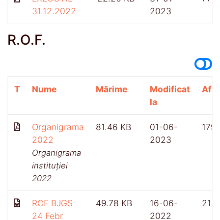
31.12.2022
2023
R.O.F.
T
Nume
Mărime
Modificat
Afiș
la
Organigrama
81.46 KB
01-06-
179
2022
2023
Organigrama
instituției
2022
ROF BJGS
49.78 KB
16-06-
213
24 Febr
2022