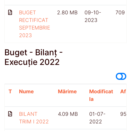
BUGET
2.80 MB
09-10-
709
RECTIFICAT
2023
SEPTEMBRIE
2023
Buget - Bilanț -
Execuție 2022
T
Nume
Mărime
Modificat
Afiș
la
BILANT
4.09 MB
01-07-
955
TRIM I 2022
2022