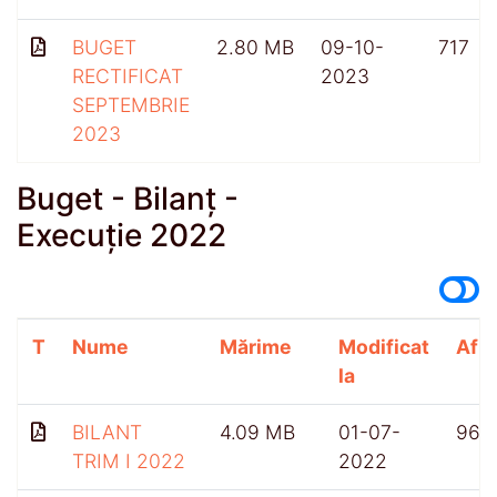
BUGET
2.80 MB
09-10-
717
RECTIFICAT
2023
SEPTEMBRIE
2023
Buget - Bilanț -
Execuție 2022
T
Nume
Mărime
Modificat
Afiș
la
BILANT
4.09 MB
01-07-
966
TRIM I 2022
2022