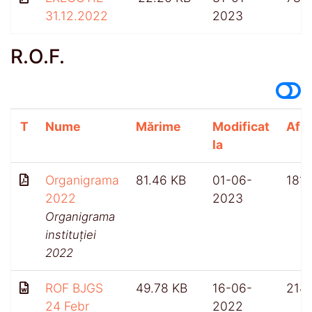
31.12.2022
2023
R.O.F.
T
Nume
Mărime
Modificat
Afiș
la
Organigrama
81.46 KB
01-06-
181
2022
2023
Organigrama
instituției
2022
ROF BJGS
49.78 KB
16-06-
214
24 Febr
2022