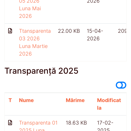
05 2026
2026
Luna Mai
2026
Ttansparenta
22.00 KB
15-04-
209
03 2026
2026
Luna Martie
2026
Transparență 2025
T
Nume
Mărime
Modificat
A
la
Transparenta 01
18.63 KB
17-02-
2025 Luna
2025