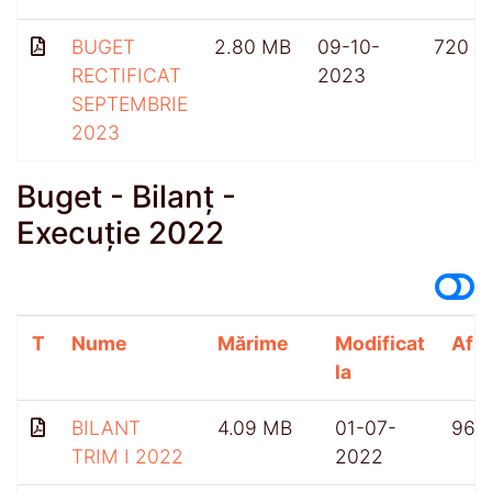
BUGET
2.80 MB
09-10-
720
RECTIFICAT
2023
SEPTEMBRIE
2023
Buget - Bilanț -
Execuție 2022
T
Nume
Mărime
Modificat
Afiș
la
BILANT
4.09 MB
01-07-
968
TRIM I 2022
2022