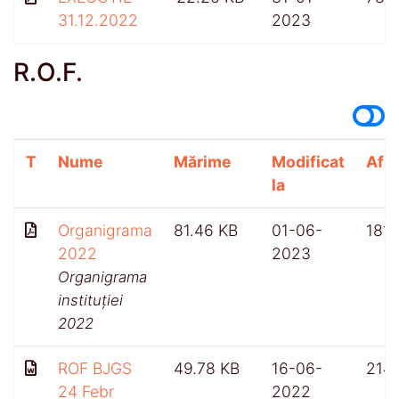
31.12.2022
2023
R.O.F.
T
Nume
Mărime
Modificat
Afiș
la
Organigrama
81.46 KB
01-06-
1811
2022
2023
Organigrama
instituției
2022
ROF BJGS
49.78 KB
16-06-
214
24 Febr
2022