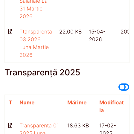
Salariale La
31 Martie
2026
Ttansparenta
22.00 KB
15-04-
209
03 2026
2026
Luna Martie
2026
Transparență 2025
T
Nume
Mărime
Modificat
A
la
Transparenta 01
18.63 KB
17-02-
2025 Luna
2025