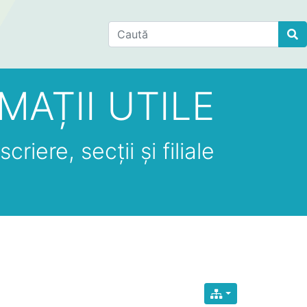
Find
MAȚII UTILE
criere, secții și filiale