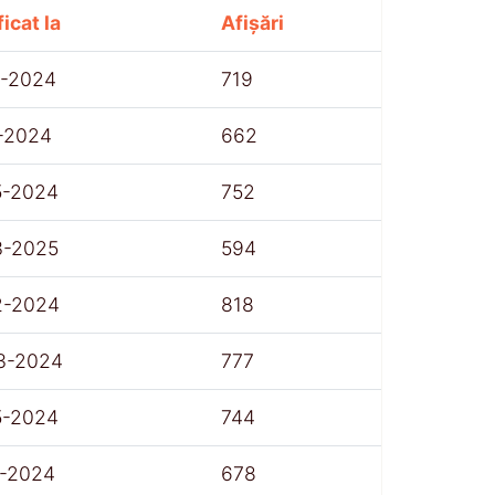
icat la
Afișări
1-2024
719
1-2024
662
5-2024
752
3-2025
594
2-2024
818
3-2024
777
5-2024
744
1-2024
678