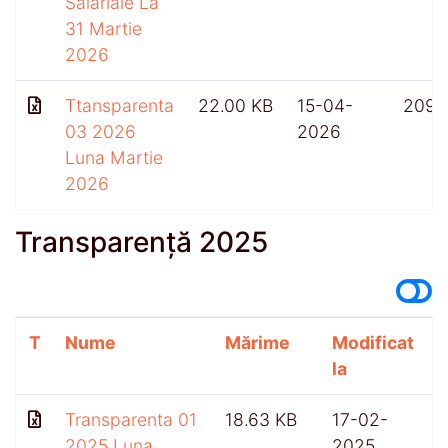
Salariale La
31 Martie
2026
Ttansparenta
22.00 KB
15-04-
209
03 2026
2026
Luna Martie
2026
Transparență 2025
T
Nume
Mărime
Modificat
A
la
Transparenta 01
18.63 KB
17-02-
2025 Luna
2025