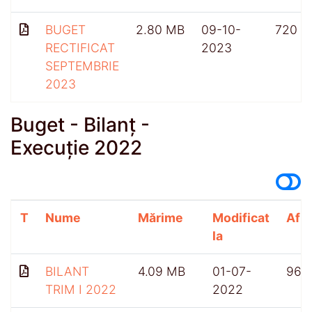
BUGET
2.80 MB
09-10-
720
RECTIFICAT
2023
SEPTEMBRIE
2023
Buget - Bilanț -
Execuție 2022
T
Nume
Mărime
Modificat
Afiș
la
BILANT
4.09 MB
01-07-
968
TRIM I 2022
2022