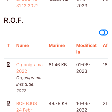
31.12.2022
2023
R.O.F.
T
Nume
Mărime
Modificat
Afiș
la
Organigrama
81.46 KB
01-06-
1811
2022
2023
Organigrama
instituției
2022
ROF BJGS
49.78 KB
16-06-
214
24 Febr
2022