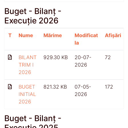
Buget - Bilanț -
Execuție 2026
T
Nume
Mărime
Modificat
Afișări
la
BILANT
929.30 KB
20-07-
72
TRIM I
2026
2026
BUGET
821.32 KB
07-05-
172
INITIAL
2026
2026
Buget - Bilanț -
Execuție 2025