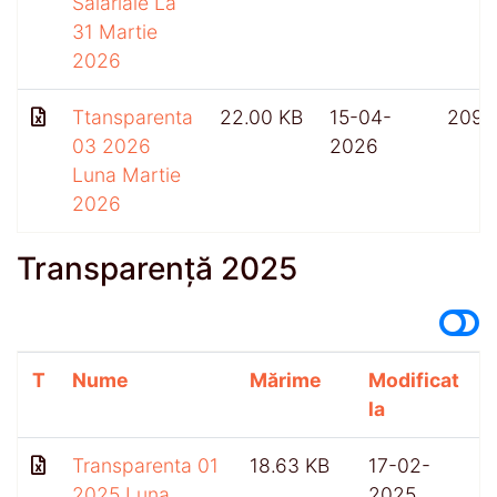
Salariale La
31 Martie
2026
Ttansparenta
22.00 KB
15-04-
209
03 2026
2026
Luna Martie
2026
Transparență 2025
T
Nume
Mărime
Modificat
A
la
Transparenta 01
18.63 KB
17-02-
2025 Luna
2025