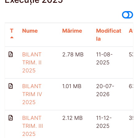
T
Nume
Mărime
Modificat
Afi
la
BILANT
2.78 MB
11-08-
53
TRIM. II
2025
2025
BILANT
1.01 MB
20-07-
63
TRIM IV
2026
2025
BILANT
2.12 MB
11-12-
35
TRIM. III
2025
2025