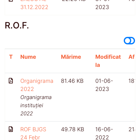
31.12.2022
2023
R.O.F.
T
Nume
Mărime
Modificat
Afiș
la
Organigrama
81.46 KB
01-06-
181
2022
2023
Organigrama
instituției
2022
ROF BJGS
49.78 KB
16-06-
214
24 Febr
2022