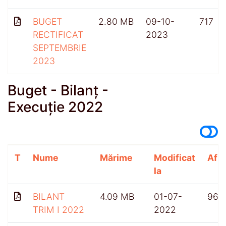
BUGET
2.80 MB
09-10-
717
RECTIFICAT
2023
SEPTEMBRIE
2023
Buget - Bilanț -
Execuție 2022
T
Nume
Mărime
Modificat
Afiș
la
BILANT
4.09 MB
01-07-
967
TRIM I 2022
2022