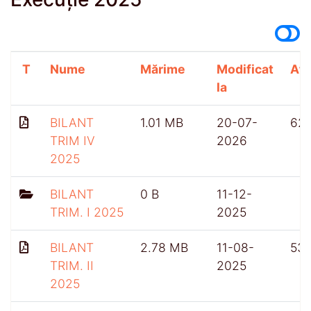
T
Nume
Mărime
Modificat
Afi
la
BILANT
1.01 MB
20-07-
62
TRIM IV
2026
2025
BILANT
0 B
11-12-
TRIM. I 2025
2025
BILANT
2.78 MB
11-08-
53
TRIM. II
2025
2025