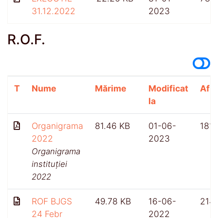
31.12.2022
2023
R.O.F.
T
Nume
Mărime
Modificat
Afiș
la
Organigrama
81.46 KB
01-06-
181
2022
2023
Organigrama
instituției
2022
ROF BJGS
49.78 KB
16-06-
214
24 Febr
2022