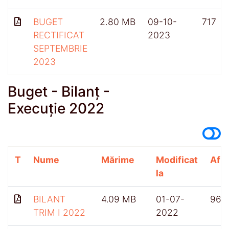
BUGET
2.80 MB
09-10-
717
RECTIFICAT
2023
SEPTEMBRIE
2023
Buget - Bilanț -
Execuție 2022
T
Nume
Mărime
Modificat
Afiș
la
BILANT
4.09 MB
01-07-
965
TRIM I 2022
2022