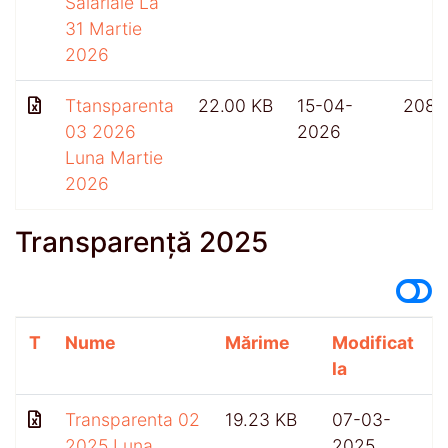
Salariale La
31 Martie
2026
Ttansparenta
22.00 KB
15-04-
208
03 2026
2026
Luna Martie
2026
Transparență 2025
T
Nume
Mărime
Modificat
A
la
Transparenta 02
19.23 KB
07-03-
2025 Luna
2025