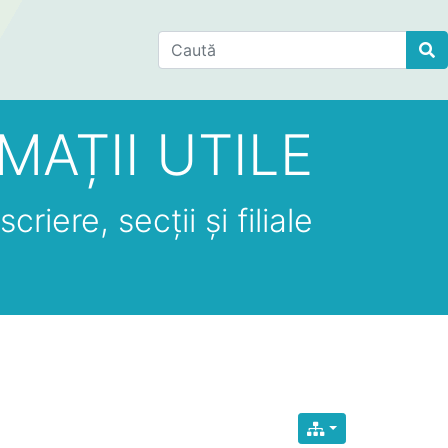
Find
MAȚII UTILE
criere, secții și filiale