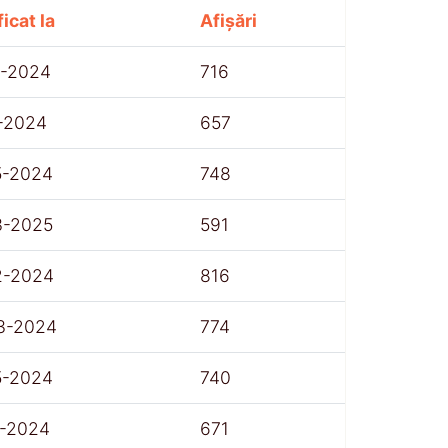
icat la
Afișări
1-2024
716
1-2024
657
5-2024
748
3-2025
591
2-2024
816
3-2024
774
5-2024
740
1-2024
671