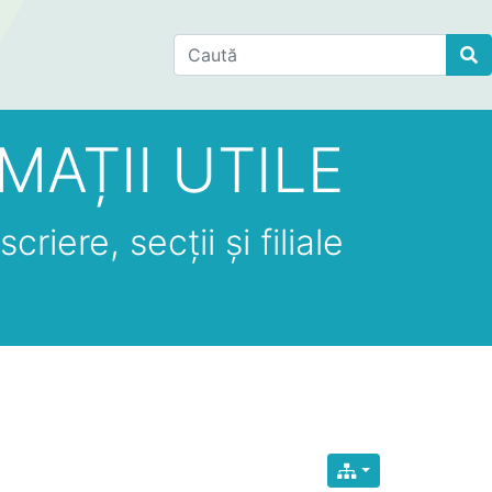
Find
MAȚII UTILE
criere, secții și filiale