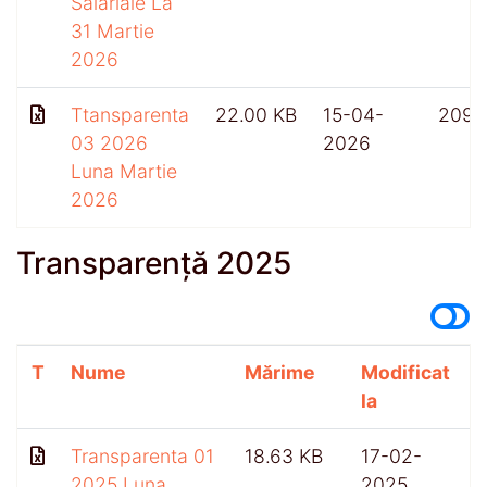
Salariale La
31 Martie
2026
Ttansparenta
22.00 KB
15-04-
209
03 2026
2026
Luna Martie
2026
Transparență 2025
T
Nume
Mărime
Modificat
A
la
Transparenta 01
18.63 KB
17-02-
2025 Luna
2025