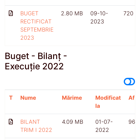
BUGET
2.80 MB
09-10-
720
RECTIFICAT
2023
SEPTEMBRIE
2023
Buget - Bilanț -
Execuție 2022
T
Nume
Mărime
Modificat
Afiș
la
BILANT
4.09 MB
01-07-
968
TRIM I 2022
2022