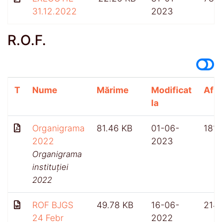
31.12.2022
2023
R.O.F.
T
Nume
Mărime
Modificat
Afiș
la
Organigrama
81.46 KB
01-06-
1811
2022
2023
Organigrama
instituției
2022
ROF BJGS
49.78 KB
16-06-
214
24 Febr
2022