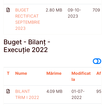
BUGET
2.80 MB
09-10-
709
RECTIFICAT
2023
SEPTEMBRIE
2023
Buget - Bilanț -
Execuție 2022
T
Nume
Mărime
Modificat
Afiș
la
BILANT
4.09 MB
01-07-
955
TRIM I 2022
2022