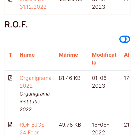
31.12.2022
2023
R.O.F.
T
Nume
Mărime
Modificat
Afiș
la
Organigrama
81.46 KB
01-06-
179
2022
2023
Organigrama
instituției
2022
ROF BJGS
49.78 KB
16-06-
213
24 Febr
2022