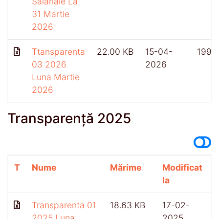
Salariale La
31 Martie
2026
Ttansparenta
22.00 KB
15-04-
199
03 2026
2026
Luna Martie
2026
Transparență 2025
T
Nume
Mărime
Modificat
A
la
Transparenta 01
18.63 KB
17-02-
2025 Luna
2025