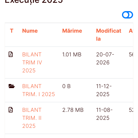
T
Nume
Mărime
Modificat
Afi
la
BILANT
1.01 MB
20-07-
56
TRIM IV
2026
2025
BILANT
0 B
11-12-
TRIM. I 2025
2025
BILANT
2.78 MB
11-08-
521
TRIM. II
2025
2025