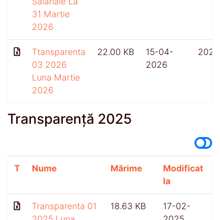
Salariale La
31 Martie
2026
Ttansparenta
22.00 KB
15-04-
202
03 2026
2026
Luna Martie
2026
Transparență 2025
T
Nume
Mărime
Modificat
A
la
Transparenta 01
18.63 KB
17-02-
2025 Luna
2025