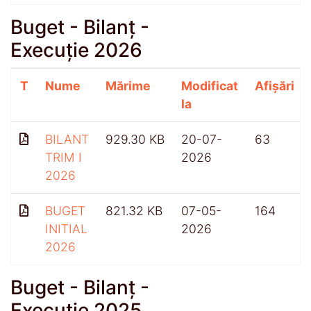
Buget - Bilanț -
Execuție 2026
T
Nume
Mărime
Modificat
Afișări
la
BILANT
929.30 KB
20-07-
63
TRIM I
2026
2026
BUGET
821.32 KB
07-05-
164
INITIAL
2026
2026
Buget - Bilanț -
Execuție 2025