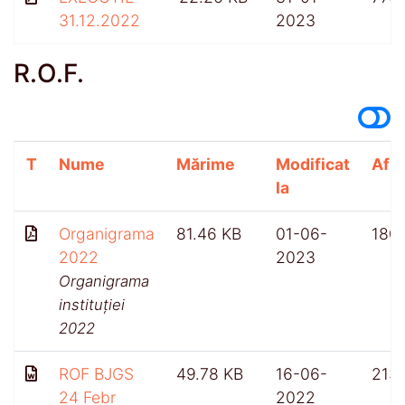
31.12.2022
2023
R.O.F.
T
Nume
Mărime
Modificat
Afiș
la
Organigrama
81.46 KB
01-06-
180
2022
2023
Organigrama
instituției
2022
ROF BJGS
49.78 KB
16-06-
213
24 Febr
2022