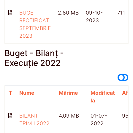
BUGET
2.80 MB
09-10-
711
RECTIFICAT
2023
SEPTEMBRIE
2023
Buget - Bilanț -
Execuție 2022
T
Nume
Mărime
Modificat
Afiș
la
BILANT
4.09 MB
01-07-
958
TRIM I 2022
2022