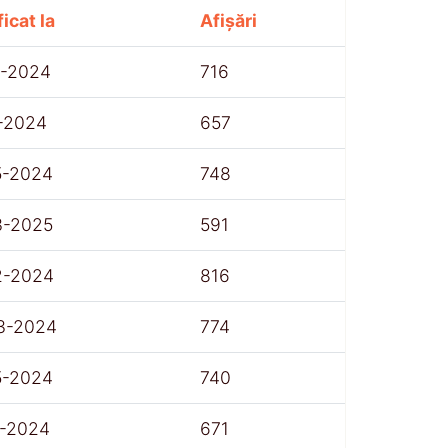
icat la
Afișări
1-2024
716
1-2024
657
5-2024
748
3-2025
591
2-2024
816
3-2024
774
5-2024
740
1-2024
671