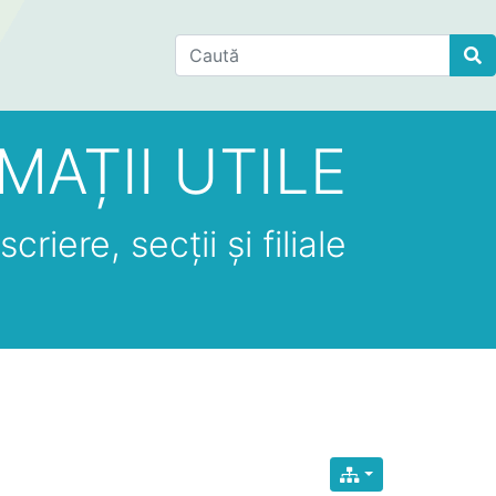
Find
MAȚII UTILE
criere, secții și filiale