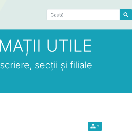
Find
MAȚII UTILE
criere, secții și filiale