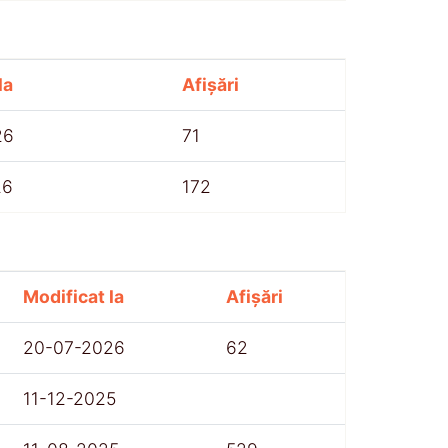
la
Afișări
26
71
26
172
Modificat la
Afișări
20-07-2026
62
11-12-2025