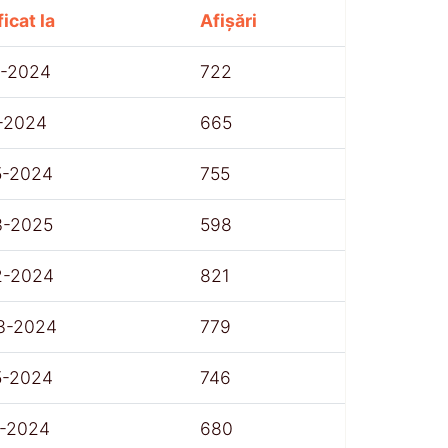
icat la
Afișări
1-2024
722
1-2024
665
5-2024
755
3-2025
598
2-2024
821
3-2024
779
5-2024
746
1-2024
680