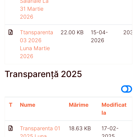
Salariale La
31 Martie
2026
Ttansparenta
22.00 KB
15-04-
203
03 2026
2026
Luna Martie
2026
Transparență 2025
T
Nume
Mărime
Modificat
A
la
Transparenta 01
18.63 KB
17-02-
2025 Luna
2025