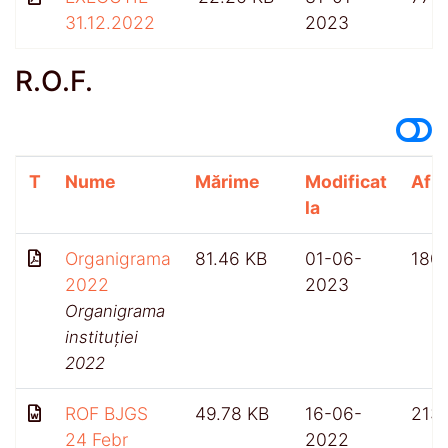
31.12.2022
2023
R.O.F.
T
Nume
Mărime
Modificat
Afiș
la
Organigrama
81.46 KB
01-06-
180
2022
2023
Organigrama
instituției
2022
ROF BJGS
49.78 KB
16-06-
213
24 Febr
2022