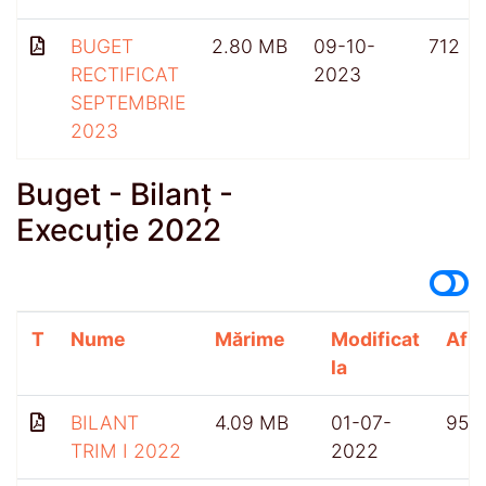
BUGET
2.80 MB
09-10-
712
RECTIFICAT
2023
SEPTEMBRIE
2023
Buget - Bilanț -
Execuție 2022
T
Nume
Mărime
Modificat
Afiș
la
BILANT
4.09 MB
01-07-
959
TRIM I 2022
2022