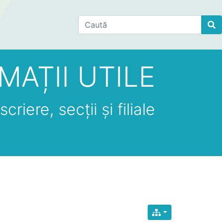
Find
MAȚII UTILE
criere, secții și filiale