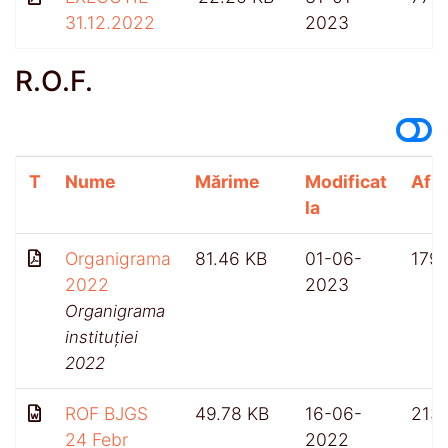
31.12.2022
2023
R.O.F.
T
Nume
Mărime
Modificat
Afiș
la
Organigrama
81.46 KB
01-06-
179
2022
2023
Organigrama
instituției
2022
ROF BJGS
49.78 KB
16-06-
213
24 Febr
2022