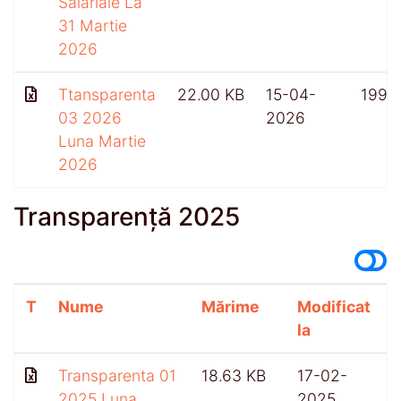
Salariale La
31 Martie
2026
Ttansparenta
22.00 KB
15-04-
199
03 2026
2026
Luna Martie
2026
Transparență 2025
T
Nume
Mărime
Modificat
A
la
Transparenta 01
18.63 KB
17-02-
2025 Luna
2025