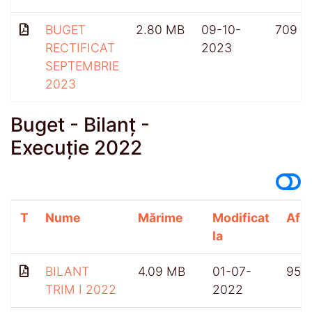
BUGET
2.80 MB
09-10-
709
RECTIFICAT
2023
SEPTEMBRIE
2023
Buget - Bilanț -
Execuție 2022
T
Nume
Mărime
Modificat
Afiș
la
BILANT
4.09 MB
01-07-
955
TRIM I 2022
2022