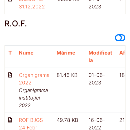
31.12.2022
2023
R.O.F.
T
Nume
Mărime
Modificat
Afiș
la
Organigrama
81.46 KB
01-06-
180
2022
2023
Organigrama
instituției
2022
ROF BJGS
49.78 KB
16-06-
213
24 Febr
2022