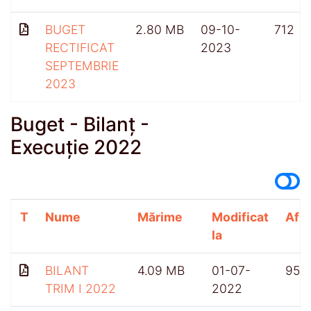
BUGET
2.80 MB
09-10-
712
RECTIFICAT
2023
SEPTEMBRIE
2023
Buget - Bilanț -
Execuție 2022
T
Nume
Mărime
Modificat
Afiș
la
BILANT
4.09 MB
01-07-
959
TRIM I 2022
2022