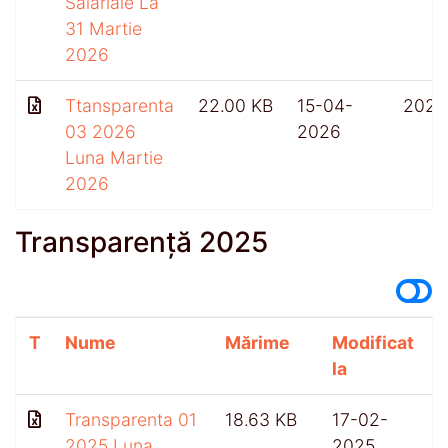
Salariale La
31 Martie
2026
Ttansparenta
22.00 KB
15-04-
202
03 2026
2026
Luna Martie
2026
Transparență 2025
T
Nume
Mărime
Modificat
A
la
Transparenta 01
18.63 KB
17-02-
5
2025 Luna
2025