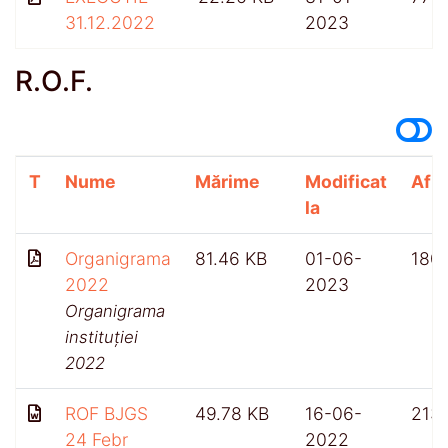
31.12.2022
2023
R.O.F.
T
Nume
Mărime
Modificat
Afiș
la
Organigrama
81.46 KB
01-06-
180
2022
2023
Organigrama
instituției
2022
ROF BJGS
49.78 KB
16-06-
213
24 Febr
2022