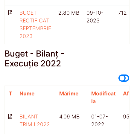
BUGET
2.80 MB
09-10-
712
RECTIFICAT
2023
SEPTEMBRIE
2023
Buget - Bilanț -
Execuție 2022
T
Nume
Mărime
Modificat
Afiș
la
BILANT
4.09 MB
01-07-
959
TRIM I 2022
2022