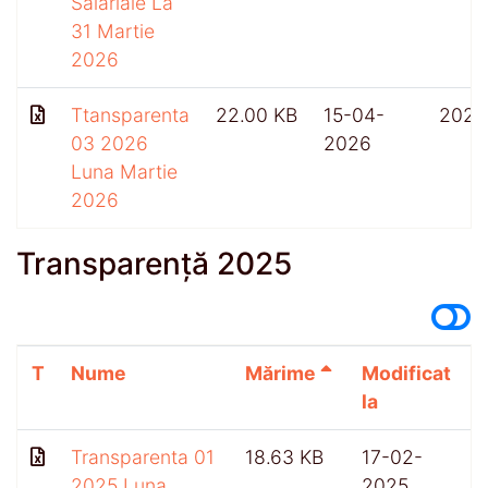
Salariale La
31 Martie
2026
Ttansparenta
22.00 KB
15-04-
202
03 2026
2026
Luna Martie
2026
Transparență 2025
T
Nume
Mărime
Modificat
A
la
Transparenta 01
18.63 KB
17-02-
5
2025 Luna
2025